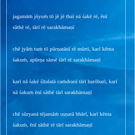
jagamāṁ jōyuṁ tō jē jē thaī nā śakē rē, ēnī
sāthē rē, tārī rē sarakhāmaṇī
chē jyāṁ tuṁ tō pūrṇatānī rē mūrti, karī kēma
śakuṁ, apūrṇa sāmē tārī rē sarakhāmaṇī
karī nā śakē śītalatā caṁdranī tārī barōbarī, karī
nā śakuṁ ēnī sāthē tārī sarakhāmaṇī
chē sūryanā tējamāṁ uṣṇatā bhārī, karī kēma
śakuṁ, ēnī sāthē rē tārī sarakhāmaṇī