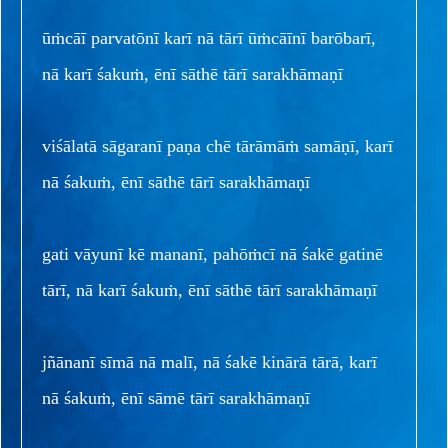
ūṁcāī parvatōnī karī nā tārī ūṁcāīnī barōbarī,
nā karī śakuṁ, ēnī sāthē tārī sarakhāmaṇī
viśālatā sāgaranī paṇa chē tārāmāṁ samāṇī, karī
nā śakuṁ, ēnī sāthē tārī sarakhāmaṇī
gati vāyunī kē mananī, pahōṁcī nā śakē gatinē
tārī, nā karī śakuṁ, ēnī sāthē tārī sarakhāmaṇī
jñānanī sīmā nā malī, nā śakē kinārā tārā, karī
nā śakuṁ, ēnī sāmē tārī sarakhāmaṇī