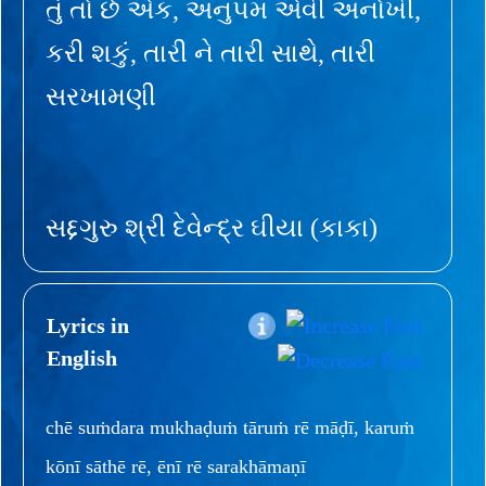
તું તો છે એક, અનુપમ એવી અનોખી,
કરી શકું, તારી ને તારી સાથે, તારી
સરખામણી
સદ્દગુરુ શ્રી દેવેન્દ્ર ઘીયા (કાકા)
Lyrics in
English
chē suṁdara mukhaḍuṁ tāruṁ rē māḍī, karuṁ
kōnī sāthē rē, ēnī rē sarakhāmaṇī