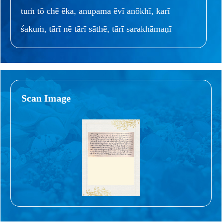
tuṁ tō chē ēka, anupama ēvī anōkhī, karī
śakuṁ, tārī nē tārī sāthē, tārī sarakhāmaṇī
Scan Image