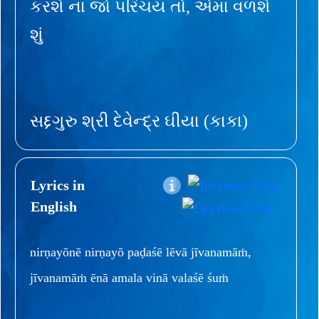
કરશે ના જો પરિચય તો, એમાં વળશે
શું
સદ્દગુરુ શ્રી દેવેન્દ્ર ઘીયા (કાકા)
Lyrics in
English
nirṇayōnē nirṇayō paḍaśē lēvā jīvanamāṁ,
jīvanamāṁ ēnā amala vinā valaśē śuṁ