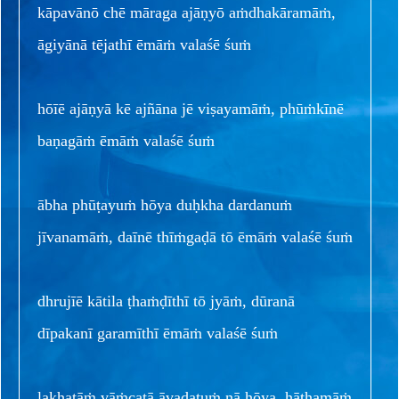
kāpavānō chē māraga ajāṇyō aṁdhakāramāṁ,
āgiyānā tējathī ēmāṁ valaśē śuṁ
hōīē ajāṇyā kē ajñāna jē viṣayamāṁ, phūṁkīnē
baṇagāṁ ēmāṁ valaśē śuṁ
ābha phūṭayuṁ hōya duḥkha dardanuṁ
jīvanamāṁ, daīnē thīṁgaḍā tō ēmāṁ valaśē śuṁ
dhrujīē kātila ṭhaṁḍīthī tō jyāṁ, dūranā
dīpakanī garamīthī ēmāṁ valaśē śuṁ
lakhatāṁ vāṁcatā āvaḍatuṁ nā hōya, hāthamāṁ