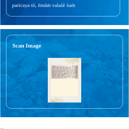
paricaya tō, ēmāṁ valaśē śuṁ
Scan Image