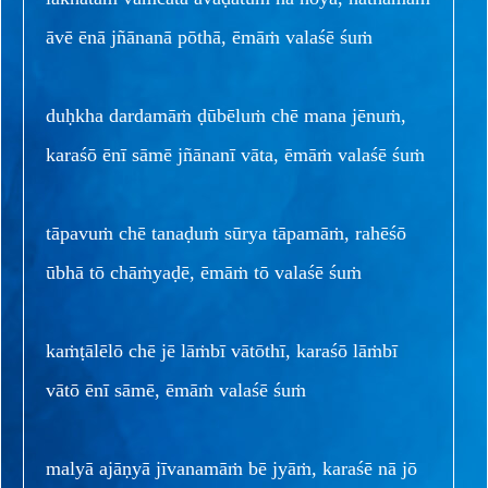
āvē ēnā jñānanā pōthā, ēmāṁ valaśē śuṁ
duḥkha dardamāṁ ḍūbēluṁ chē mana jēnuṁ,
karaśō ēnī sāmē jñānanī vāta, ēmāṁ valaśē śuṁ
tāpavuṁ chē tanaḍuṁ sūrya tāpamāṁ, rahēśō
ūbhā tō chāṁyaḍē, ēmāṁ tō valaśē śuṁ
kaṁṭālēlō chē jē lāṁbī vātōthī, karaśō lāṁbī
vātō ēnī sāmē, ēmāṁ valaśē śuṁ
malyā ajāṇyā jīvanamāṁ bē jyāṁ, karaśē nā jō