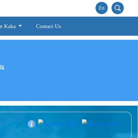
t Kaka
Contact Us
ાય