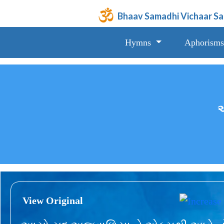
Bhaav Samadhi Vichaar S
Hymns
Aphorisms
આ
View Original