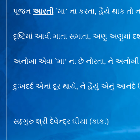
પૂજન
આરતી
`મા’ ના કરતા, હૈયે થાક તો 
દૃષ્ટિમાં આવી માતા સમાતા, અણુ અણુમાં દ
અનોખા એવા `મા’ ના છે નોરતા, ને અનોખી 
દુઃખદર્દ એનાં દૂર થાયે, ને હૈયું એનું આનં
સદ્દગુરુ શ્રી દેવેન્દ્ર ઘીયા (કાકા)