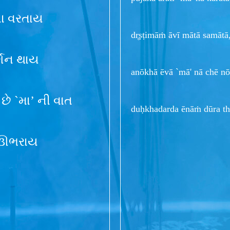
ના વરતાય
dr̥ṣṭimāṁ āvī mātā samāt
ર્શન થાય
anōkhā ēvā `mā' nā chē nōr
છે `મા’ ની વાત
duḥkhadarda ēnāṁ dūra t
દે ઊભરાય