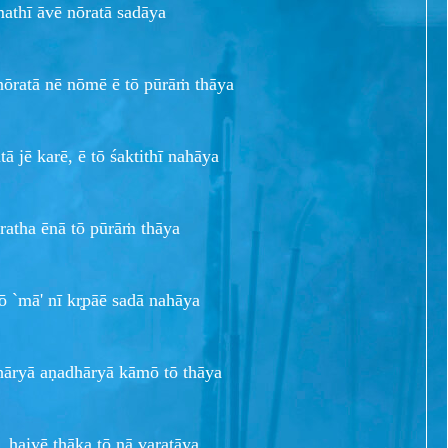
mathī āvē nōratā sadāya
nōratā nē nōmē ē tō pūrāṁ thāya
ā jē karē, ē tō śaktithī nahāya
ratha ēnā tō pūrāṁ thāya
ō `mā' nī kr̥pāē sadā nahāya
dhāryā aṇadhāryā kāmō tō thāya
, haiyē thāka tō nā varatāya