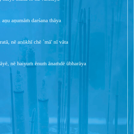
ā, aṇu aṇumāṁ darśana thāya
atā, nē anōkhī chē `mā' nī vāta
hāyē, nē haiyuṁ ēnuṁ ānaṁdē ūbharāya