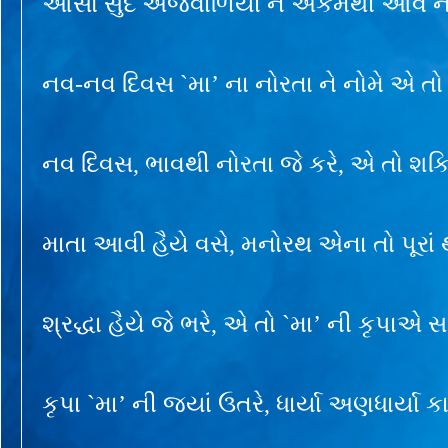
આસો સુદ અજવાળિયા ને એકમથી આવે ન
નવ-નવ દિવસ `મા’ ના નોરતા ને નોમે એ તો 
નવ દિવસ, ભાવથી નોરતા જે કરે, એ તો શક
માતા આવી હૈયે વસે, મનોરથ એના તો પૂરાં
શ્રદ્ધા હૈયે જે ભરે, એ તો `મા’ ની કૃપાએ
કૃપા `મા’ ની જ્યાં ઉતરે, ધાર્યા અણધાર્યા 