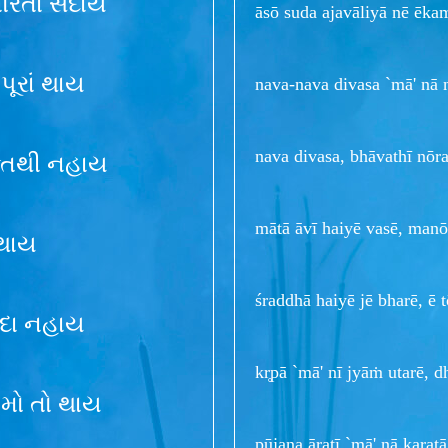
ોરતા સદાય
āsō suda ajavāliyā nē ēka
પૂરાં થાય
nava-nava divasa `mā' nā 
nava divasa, bhāvathī nōrat
્તિથી નહાય
mātā āvī haiyē vasē, manō
 થાય
śraddhā haiyē jē bharē, ē t
 સદા નહાય
kr̥pā `mā' nī jyāṁ utarē, 
કામો તો થાય
pūjana āratī `mā' nā karatā