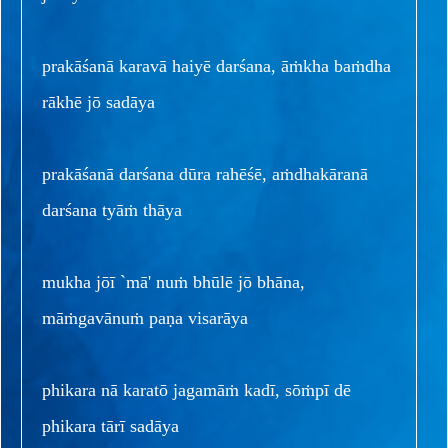
prakāśanā karavā haiyē darśana, āṁkha baṁdha
rākhē jō sadāya
prakāśanā darśana dūra rahēśē, aṁdhakāranā
darśana tyāṁ thāya
mukha jōī `mā' nuṁ bhūlē jō bhāna,
māṁgavānuṁ paṇa visarāya
phikara nā karatō jagamāṁ kadī, sōṁpī dē
phikara tārī sadāya