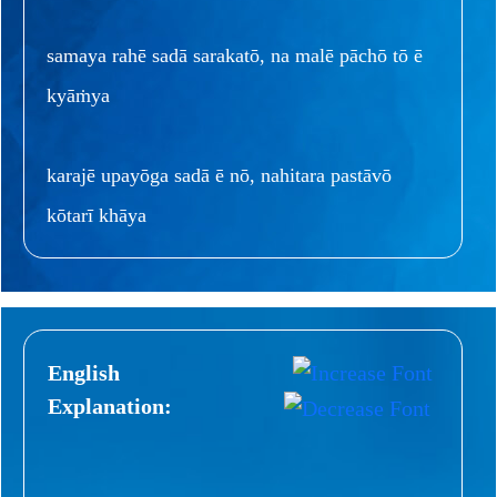
samaya rahē sadā sarakatō, na malē pāchō tō ē
kyāṁya
karajē upayōga sadā ē nō, nahitara pastāvō
kōtarī khāya
English
Explanation: