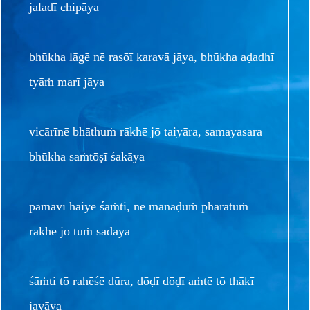
jaladī chipāya
bhūkha lāgē nē rasōī karavā jāya, bhūkha aḍadhī
tyāṁ marī jāya
vicārīnē bhāthuṁ rākhē jō taiyāra, samayasara
bhūkha saṁtōṣī śakāya
pāmavī haiyē śāṁti, nē manaḍuṁ pharatuṁ
rākhē jō tuṁ sadāya
śāṁti tō rahēśē dūra, dōḍī dōḍī aṁtē tō thākī
javāya