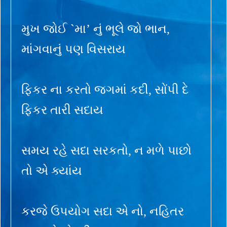
મુખ જોઈ `મા’ નું ભૂલે જો ભાન,
માંગવાનું પણ વિસરાય
ફિકર ના કરતો જગમાં કદી, સોંપી દે
ફિકર તારી સદાય
સમય રહે સદા સરકતો, ન મળે પાછો
તો એ ક્યાંય
કરજે ઉપયોગ સદા એ નો, નહિતર