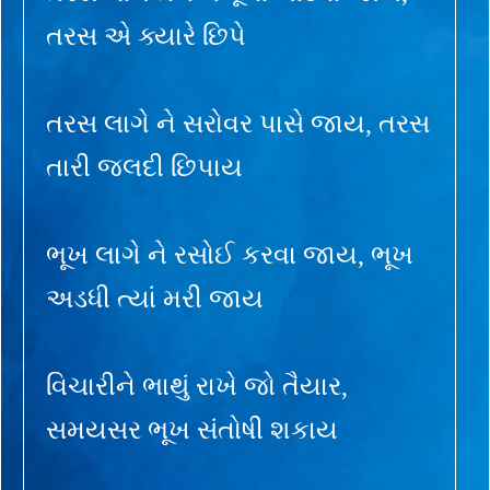
તરસ એ ક્યારે છિપે
તરસ લાગે ને સરોવર પાસે જાય, તરસ
તારી જલદી છિપાય
ભૂખ લાગે ને રસોઈ કરવા જાય, ભૂખ
અડધી ત્યાં મરી જાય
વિચારીને ભાથું રાખે જો તૈયાર,
સમયસર ભૂખ સંતોષી શકાય