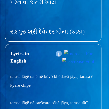
પસ્તાવો કોતરી ખાય
સદ્દગુરુ શ્રી દેવેન્દ્ર ઘીયા (કાકા)
Lyrics in
English
tarasa lāgē tanē nē kūvō khōdavā jāya, tarasa ē
kyārē chipē
tarasa lāgē nē sarōvara pāsē jāya, tarasa tārī