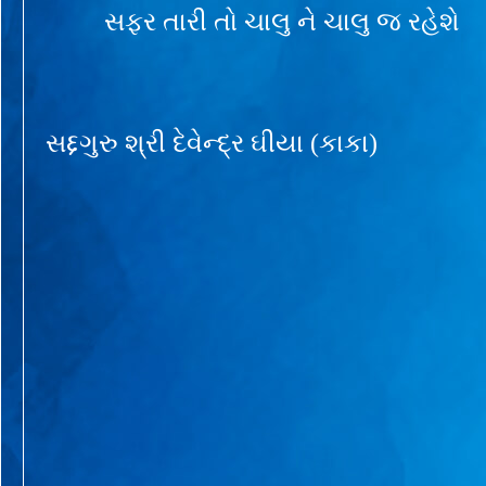
સફર તારી તો ચાલુ ને ચાલુ જ રહેશે
સદ્દગુરુ શ્રી દેવેન્દ્ર ઘીયા (કાકા)