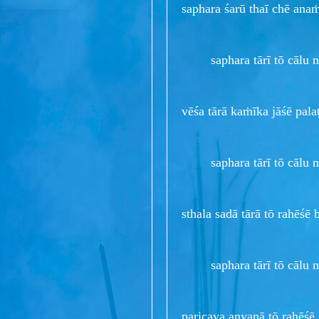
saphara śarū thaī chē anaṁt
saphara tārī tō cālu nē 
vēśa tārā kaṁīka jāśē palaṭ
saphara tārī tō cālu nē 
sthala sadā tārā tō rahēśē 
saphara tārī tō cālu nē 
paricaya anyanā tō rahēśē 