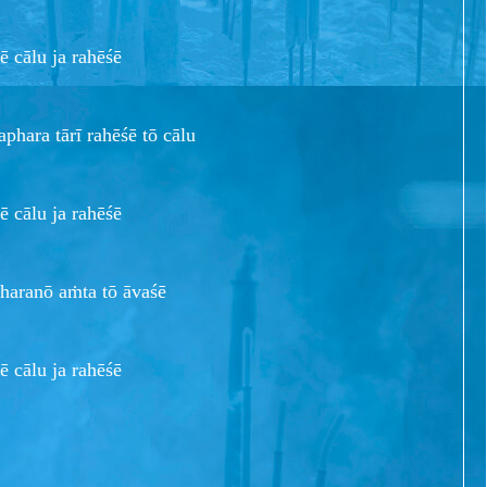
cālu ja rahēśē
aphara tārī rahēśē tō cālu
cālu ja rahēśē
haranō aṁta tō āvaśē
cālu ja rahēśē