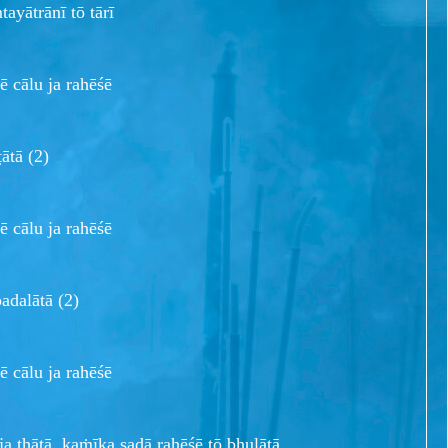
ayātrānī tō tārī
cālu ja rahēśē
ātā (2)
cālu ja rahēśē
badalātā (2)
cālu ja rahēśē
ja thātā, kaṁīka sadā rahēśē tō bhulātā