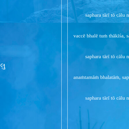
saphara tārī tō cālu nē 
vaccē bhalē tuṁ thākīśa, s
saphara tārī tō cālu nē 
લુ
anaṁtamāṁ bhalatāṁ, sap
saphara tārī tō cālu nē 