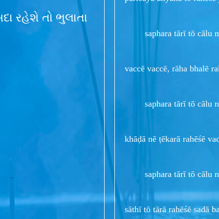
ા રહેશે તો ભુલાતા
saphara tārī tō cālu nē 
vaccē vaccē, rāha bhalē r
saphara tārī tō cālu nē 
khāḍā nē ṭēkarā rahēśē vac
saphara tārī tō cālu nē 
sāthī tō tārā rahēśē sadā b