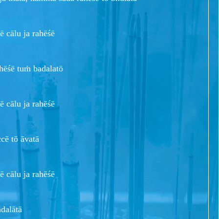
cālu ja rahēśē
ahēśē tuṁ badalatō
cālu ja rahēśē
cē tō āvatā
cālu ja rahēśē
adalātā