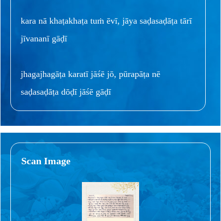
kara nā khaṭakhaṭa tuṁ ēvī, jāya saḍasaḍāṭa tārī
jīvananī gāḍī
jhagajhagāṭa karatī jāśē jō, pūrapāṭa nē
saḍasaḍāṭa dōḍī jāśē gāḍī
Scan Image