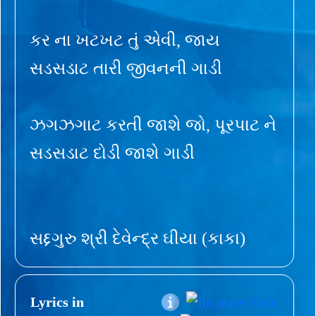
કર ના ખટખટ તું એવી, જાય
સડસડાટ તારી જીવનની ગાડી
ઝગઝગાટ કરતી જાશે જો, પૂરપાટ ને
સડસડાટ દોડી જાશે ગાડી
સદ્દગુરુ શ્રી દેવેન્દ્ર ઘીયા (કાકા)
Lyrics in