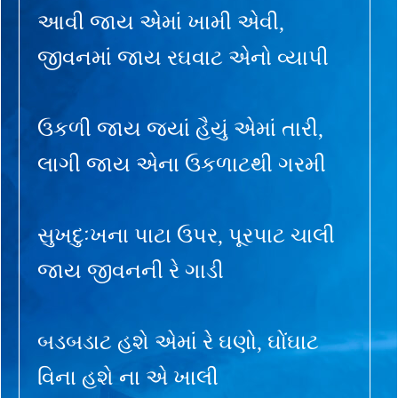
આવી જાય એમાં ખામી એવી,
જીવનમાં જાય રઘવાટ એનો વ્યાપી
ઉકળી જાય જ્યાં હૈયું એમાં તારી,
લાગી જાય એના ઉકળાટથી ગરમી
સુખદુઃખના પાટા ઉપર, પૂરપાટ ચાલી
જાય જીવનની રે ગાડી
બડબડાટ હશે એમાં રે ઘણો, ઘોંઘાટ
વિના હશે ના એ ખાલી