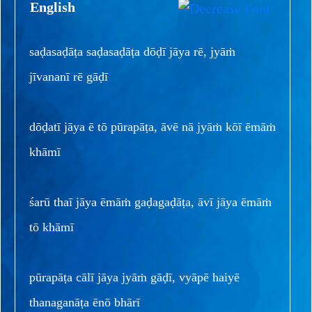
English
saḍasaḍāṭa saḍasaḍāṭa dōḍī jāya rē, jyāṁ
jīvananī rē gāḍī
dōḍatī jāya ē tō pūrapāṭa, āvē nā jyāṁ kōī ēmāṁ
khāmī
śarū thaī jāya ēmāṁ gaḍagaḍāṭa, āvī jāya ēmāṁ
tō khāmī
pūrapāṭa cālī jāya jyāṁ gāḍī, vyāpē haiyē
thanaganāṭa ēnō bhārī