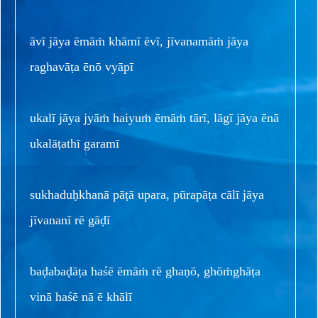
āvī jāya ēmāṁ khāmī ēvī, jīvanamāṁ jāya
raghavāṭa ēnō vyāpī
ukalī jāya jyāṁ haiyuṁ ēmāṁ tārī, lāgī jāya ēnā
ukalāṭathī garamī
sukhaduḥkhanā pāṭā upara, pūrapāṭa cālī jāya
jīvananī rē gāḍī
baḍabaḍāṭa haśē ēmāṁ rē ghaṇō, ghōṁghāṭa
vinā haśē nā ē khālī