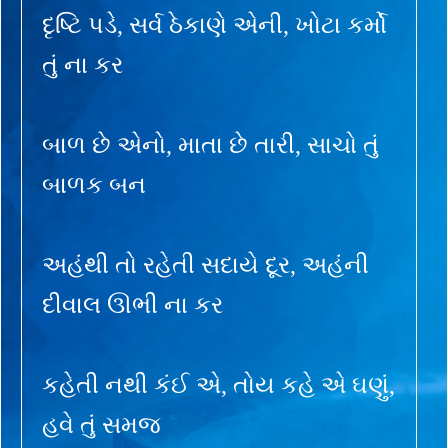
દૃષ્ટિ પડે, સર્વ ઠેકાણે એની, ખોટા કર્મો
તું ના કર
બાળ છે એનો, માતા છે તારી, સાચો તું
બાળક બન
અહંથી તો રહેતી સદાયે દૂર, અહંની
દીવાલ ઊભી ના કર
કહેતી નથી કંઈ એ, તોય કહે એ ઘણું,
હવે તું સમજ