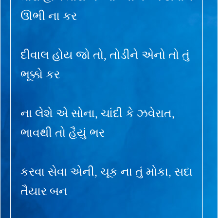
ઊભી ના કર
દીવાલ હોય જો તો, તોડીને એનો તો તું
ભૂક્કો કર
ના લેશે એ સોના, ચાંદી કે ઝવેરાત,
ભાવથી તો હૈયું ભર
કરવા સેવા એની, ચૂક ના તું મોકા, સદા
તૈયાર બન