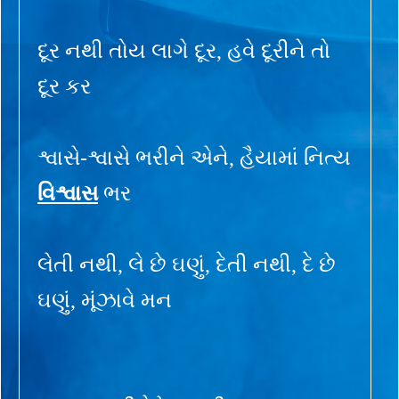
દૂર નથી તોય લાગે દૂર, હવે દૂરીને તો
દૂર કર
શ્વાસે-શ્વાસે ભરીને એને, હૈયામાં નિત્ય
વિશ્વાસ
ભર
લેતી નથી, લે છે ઘણું, દેતી નથી, દે છે
ઘણું, મૂંઝાવે મન