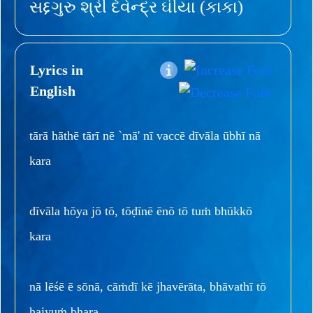
સદ્દગુરુ શ્રી દેવેન્દ્ર ઘીયા (કાકા)
Lyrics in
English
tārā hāthē tārī nē `mā' nī vaccē dīvāla ūbhī nā
kara
dīvāla hōya jō tō, tōḍīnē ēnō tō tuṁ bhūkkō
kara
nā lēśē ē sōnā, cāṁdī kē jhavērāta, bhāvathī tō
haiyuṁ bhara