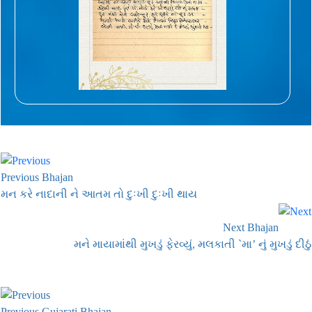
Previous Bhajan
મન કરે નાદાની ને આતમ તો દુઃખી દુઃખી થાય
Next Bhajan
મને માયામાંથી મુખડું ફેરવ્યું, મલકાતી `મા’ નું મુખડું દીઠું
Previous Gujarati Bhajan