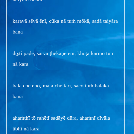
karavā sēvā ēnī, cūka nā tuṁ mōkā, sadā taiyāra
bana
dr̥ṣṭi paḍē, sarva ṭhēkāṇē ēnī, khōṭā karmō tuṁ
nā kara
bāla chē ēnō, mātā chē tārī, sācō tuṁ bālaka
bana
ahaṁthī tō rahētī sadāyē dūra, ahaṁnī dīvāla
ūbhī nā kara