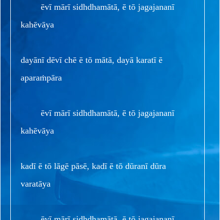
ēvī mārī sidhdhamātā, ē tō jagajananī
kahēvāya
dayānī dēvī chē ē tō mātā, dayā karatī ē
aparaṁpāra
ēvī mārī sidhdhamātā, ē tō jagajananī
kahēvāya
kadī ē tō lāgē pāsē, kadī ē tō dūranī dūra
varatāya
ēvī mārī sidhdhamātā, ē tō jagajananī