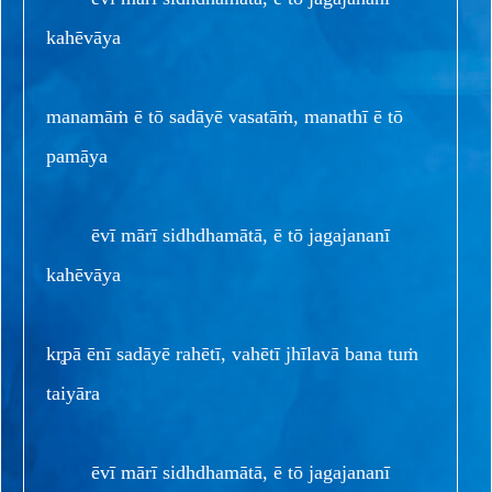
kahēvāya
manamāṁ ē tō sadāyē vasatāṁ, manathī ē tō
pamāya
ēvī mārī sidhdhamātā, ē tō jagajananī
kahēvāya
kr̥pā ēnī sadāyē rahētī, vahētī jhīlavā bana tuṁ
taiyāra
ēvī mārī sidhdhamātā, ē tō jagajananī