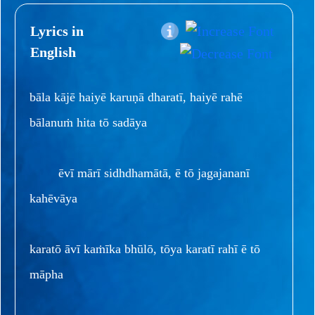
Lyrics in
English
bāla kājē haiyē karuṇā dharatī, haiyē rahē
bālanuṁ hita tō sadāya
ēvī mārī sidhdhamātā, ē tō jagajananī
kahēvāya
karatō āvī kaṁīka bhūlō, tōya karatī rahī ē tō
māpha