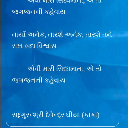
એવી મારી સિધ્ધમાતા, એ તો
જગજનની કહેવાય
તાર્યા અનેક, તારશે અનેક, તારશે તને
રાખ સદા વિશ્વાસ
એવી મારી સિધ્ધમાતા, એ તો
જગજનની કહેવાય
સદ્દગુરુ શ્રી દેવેન્દ્ર ઘીયા (કાકા)