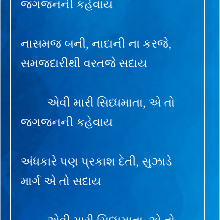
જગજનની કહેવાય
નાસમજ બની, નાદાની ના કરજે,
સમજદારીથી વરતજે સદાય
એવી મારી સિધ્ધમાતા, એ તો
જગજનની કહેવાય
અંધકારે પણ પ્રકાશ દેતી, સુઝાડે
માર્ગ એ તો સદાય