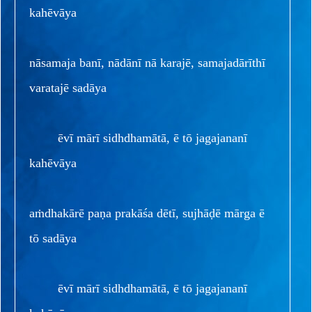
kahēvāya
nāsamaja banī, nādānī nā karajē, samajadārīthī
varatajē sadāya
ēvī mārī sidhdhamātā, ē tō jagajananī
kahēvāya
aṁdhakārē paṇa prakāśa dētī, sujhāḍē mārga ē
tō sadāya
ēvī mārī sidhdhamātā, ē tō jagajananī