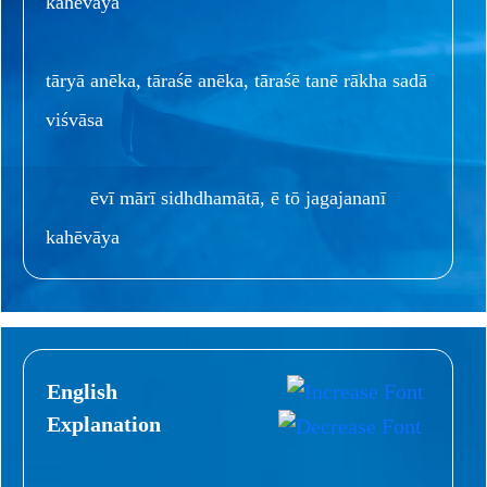
kahēvāya
tāryā anēka, tāraśē anēka, tāraśē tanē rākha sadā
viśvāsa
ēvī mārī sidhdhamātā, ē tō jagajananī
kahēvāya
English
Explanation