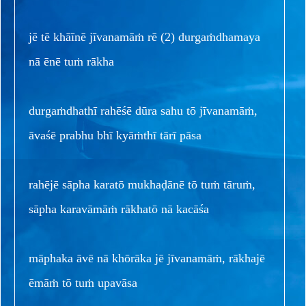
jē tē khāīnē jīvanamāṁ rē (2) durgaṁdhamaya
nā ēnē tuṁ rākha
durgaṁdhathī rahēśē dūra sahu tō jīvanamāṁ,
āvaśē prabhu bhī kyāṁthī tārī pāsa
rahējē sāpha karatō mukhaḍānē tō tuṁ tāruṁ,
sāpha karavāmāṁ rākhatō nā kacāśa
māphaka āvē nā khōrāka jē jīvanamāṁ, rākhajē
ēmāṁ tō tuṁ upavāsa