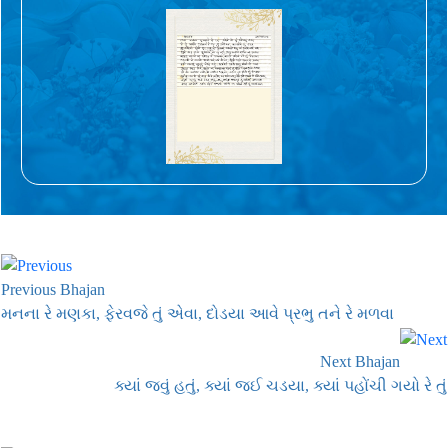
Previous Bhajan
મનના રે મણકા, ફેરવજે તું એવા, દોડયા આવે પ્રભુ તને રે મળવા
Next Bhajan
ક્યાં જવું હતું, ક્યાં જઈ ચડયા, ક્યાં પહોંચી ગયો રે તું