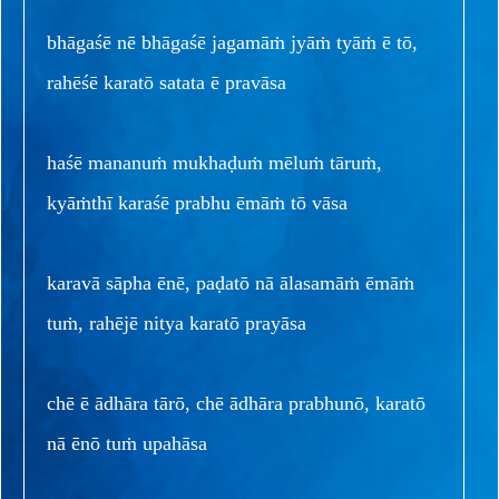
bhāgaśē nē bhāgaśē jagamāṁ jyāṁ tyāṁ ē tō,
rahēśē karatō satata ē pravāsa
haśē mananuṁ mukhaḍuṁ mēluṁ tāruṁ,
kyāṁthī karaśē prabhu ēmāṁ tō vāsa
karavā sāpha ēnē, paḍatō nā ālasamāṁ ēmāṁ
tuṁ, rahējē nitya karatō prayāsa
chē ē ādhāra tārō, chē ādhāra prabhunō, karatō
nā ēnō tuṁ upahāsa