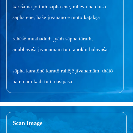
karīśa nā jō tuṁ sāpha ēnē, rahēvā nā daīśa
sāpha ēnē, haśē jīvananō ē mōṭō kaṭākṣa
rahēśē mukhaḍuṁ jyāṁ sāpha tāruṁ,
anubhavīśa jīvanamāṁ tuṁ anōkhī halavāśa
sāpha karatōnē karatō rahējē jīvanamāṁ, thātō
nā ēmāṁ kadī tuṁ nāsipāsa
Scan Image