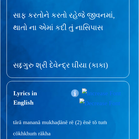
સાફ કરતોને કરતો રહેજે જીવનમાં,
થાતો ના એમાં કદી તું નાસિપાસ
સદ્દગુરુ શ્રી દેવેન્દ્ર ઘીયા (કાકા)
Lyrics in
English
tārā mananā mukhaḍānē rē (2) ēnē tō tuṁ
cōkhkhuṁ rākha