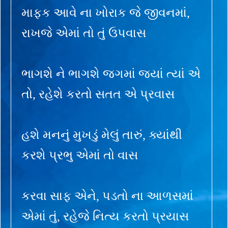
માફક આવે ના ખોરાક જે જીવનમાં,
રાખજે એમાં તો તું ઉપવાસ
ભાગશે ને ભાગશે જગમાં જ્યાં ત્યાં એ
તો, રહેશે કરતો સતત એ પ્રવાસ
હશે મનનું મુખડું મેલું તારું, ક્યાંથી
કરશે પ્રભુ એમાં તો વાસ
કરવા સાફ એને, પડતો ના આળસમાં
એમાં તું, રહેજે નિત્ય કરતો પ્રયાસ