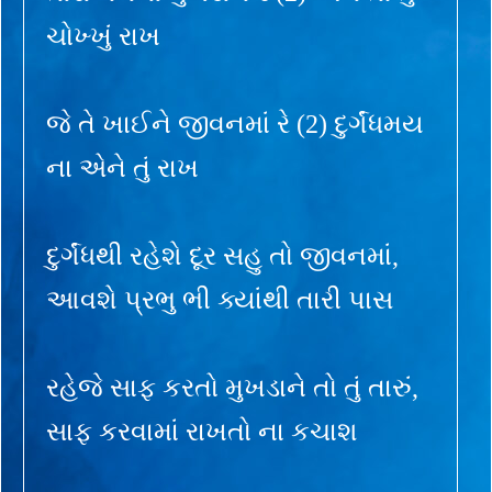
ચોખ્ખું રાખ
જે તે ખાઈને જીવનમાં રે (2) દુર્ગંધમય
ના એને તું રાખ
દુર્ગંધથી રહેશે દૂર સહુ તો જીવનમાં,
આવશે પ્રભુ ભી ક્યાંથી તારી પાસ
રહેજે સાફ કરતો મુખડાને તો તું તારું,
સાફ કરવામાં રાખતો ના કચાશ