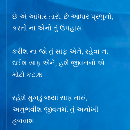
છે એ આધાર તારો, છે આધાર પ્રભુનો,
કરતો ના એનો તું ઉપહાસ
કરીશ ના જો તું સાફ એને, રહેવા ના
દઈશ સાફ એને, હશે જીવનનો એ
મોટો કટાક્ષ
રહેશે મુખડું જ્યાં સાફ તારું,
અનુભવીશ જીવનમાં તું અનોખી
હળવાશ