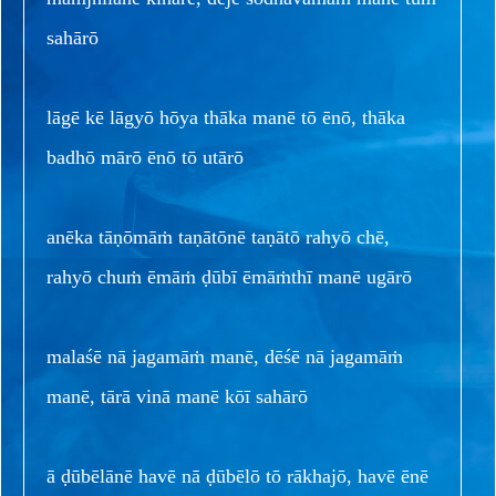
sahārō
lāgē kē lāgyō hōya thāka manē tō ēnō, thāka
badhō mārō ēnō tō utārō
anēka tāṇōmāṁ taṇātōnē taṇātō rahyō chē,
rahyō chuṁ ēmāṁ ḍūbī ēmāṁthī manē ugārō
malaśē nā jagamāṁ manē, dēśē nā jagamāṁ
manē, tārā vinā manē kōī sahārō
ā ḍūbēlānē havē nā ḍūbēlō tō rākhajō, havē ēnē