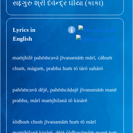
સદ્દગુરુ શ્રી દેવેન્દ્ર ઘીયા (કાકા)
Lyrics in
English
maṁjhilē pahōṁcavā jīvanamāṁ mārī, cāhuṁ
chuṁ, māguṁ, prabhu huṁ tō tārō sahārō
pahōṁcavā dējē, pahōṁcāḍajē jīvanamāṁ manē
prabhu, mārī maṁjhilanā tō kinārē
śōdhuṁ chuṁ jīvanamāṁ huṁ tō mārī
maṁjhilanē kinārē, dējē śōdhavāmāṁ manē tuṁ