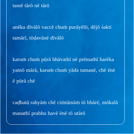
tamē tārō nē tārō
anēka dīvālō vaccē chuṁ purāyēlō, dējō śakti
tamārī, tōḍavānē dīvālō
karuṁ chuṁ pūrā bhāvathī nē prēmathī harēka
yatnō mārā, karuṁ chuṁ yāda tamanē, chē ēnē
ē pūrā chē
caḍhatā rahyāṁ chē ciṁtāmāṁ tō bhārē, mōkalā
manathī prabhu havē ēnē tō utārō