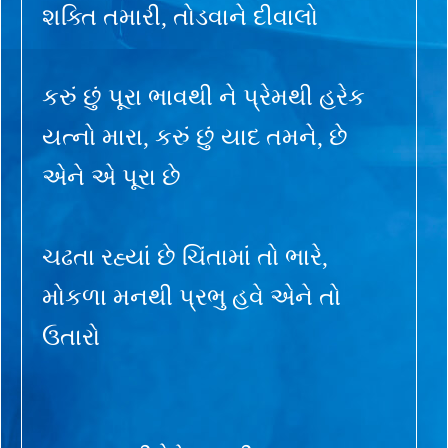
શક્તિ તમારી, તોડવાને દીવાલો
કરું છું પૂરા ભાવથી ને પ્રેમથી હરેક
યત્નો મારા, કરું છું યાદ તમને, છે
એને એ પૂરા છે
ચઢતા રહ્યાં છે ચિંતામાં તો ભારે,
મોકળા મનથી પ્રભુ હવે એને તો
ઉતારો