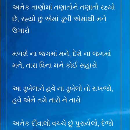
અનેક તાણોમાં તણાતોને તણાતો રહ્યો
છે, રહ્યો છું એમાં ડૂબી એમાંથી મને
ઉગારો
મળશે ના જગમાં મને, દેશે ના જગમાં
મને, તારા વિના મને કોઈ સહારો
આ ડૂબેલાને હવે ના ડૂબેલો તો રાખજો,
હવે એને તમે તારો ને તારો
અનેક દીવાલો વચ્ચે છું પુરાયેલો, દેજો