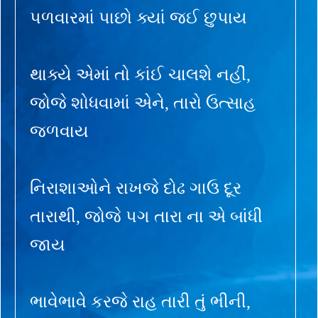
પળવારમાં પાછો ક્યાં જઈ છુપાય
થાક્યે એમાં તો કાંઈ ચાલશે નહીં,
જોજે શોધવામાં એને, તારો ઉત્સાહ
જળવાય
નિરાશાઓને રાખજે દોઢ ગાઉ દૂર
તારાથી, જોજે પગ તારા ના એ બાંધી
જાય
ભાવેભાવે કરજે રાહ તારી તું ભીની,