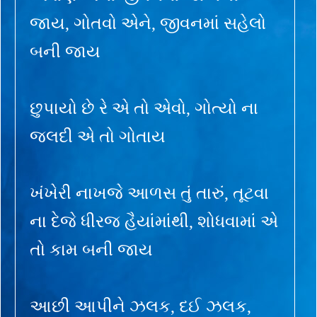
જાય, ગોતવો એને, જીવનમાં સહેલો
બની જાય
છુપાયો છે રે એ તો એવો, ગોત્યો ના
જલદી એ તો ગોતાય
ખંખેરી નાખજે આળસ તું તારું, તૂટવા
ના દેજે ધીરજ હૈયાંમાંથી, શોધવામાં એ
તો કામ બની જાય
આછી આપીને ઝલક, દઈ ઝલક,