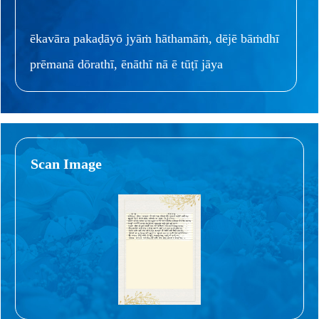
ēkavāra pakaḍāyō jyāṁ hāthamāṁ, dējē bāṁdhī
prēmanā dōrathī, ēnāthī nā ē tūṭī jāya
Scan Image