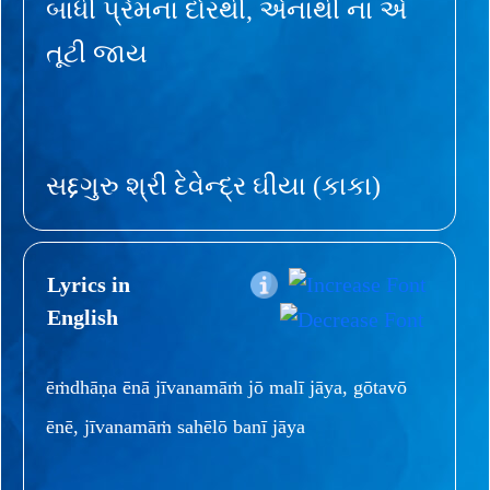
બાંધી પ્રેમના દોરથી, એનાથી ના એ
તૂટી જાય
સદ્દગુરુ શ્રી દેવેન્દ્ર ઘીયા (કાકા)
Lyrics in
English
ēṁdhāṇa ēnā jīvanamāṁ jō malī jāya, gōtavō
ēnē, jīvanamāṁ sahēlō banī jāya