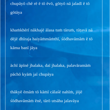
chupāyō chē rē ē tō ēvō, gōtyō nā jaladī ē tō
gōtāya
khaṁkhērī nākhajē ālasa tuṁ tāruṁ, tūṭavā nā
dējē dhīraja haiyāṁmāṁthī, śōdhavāmāṁ ē tō
kāma banī jāya
āchī āpīnē jhalaka, daī jhalaka, palavāramāṁ
pāchō kyāṁ jaī chupāya
thākyē ēmāṁ tō kāṁī cālaśē nahīṁ, jōjē
śōdhavāmāṁ ēnē, tārō utsāha jalavāya