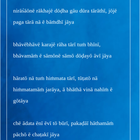
nirāśāōnē rākhajē dōḍha gāu dūra tārāthī, jōjē
paga tārā nā ē bāṁdhī jāya
bhāvēbhāvē karajē rāha tārī tuṁ bhīnī,
bhāvamāṁ ē sāmōnē sāmō dōḍayō āvī jāya
hāratō nā tuṁ hiṁmata tārī, tūṭatō nā
hiṁmatamāṁ jarāya, ā bhāthā vinā nahīṁ ē
gōtāya
chē ādata ēnī ēvī tō būrī, pakaḍāī hāthamāṁ
pāchō ē chaṭakī jāya