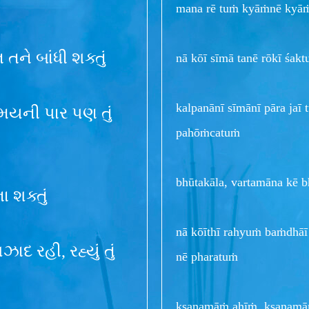
mana rē tuṁ kyāṁnē kyā
તને બાંધી શક્તું
nā kōī sīmā tanē rōkī śa
kalpanānī sīmānī pāra jaī
સમયની પાર પણ તું
pahōṁcatuṁ
bhūtakāla, vartamāna kē b
 શક્તું
nā kōīthī rahyuṁ baṁdhāī 
દ રહી, રહ્યું તું
nē pharatuṁ
kṣaṇamāṁ ahīṁ, kṣaṇamāṁ