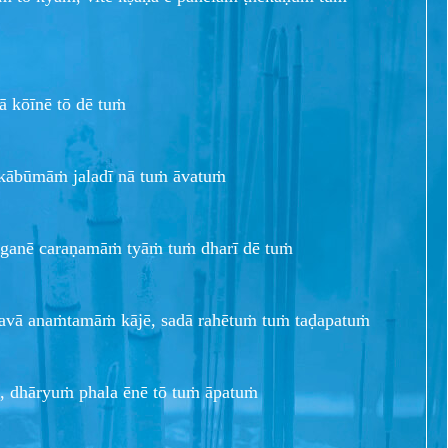
ā kōīnē tō dē tuṁ
ā kābūmāṁ jaladī nā tuṁ āvatuṁ
rganē caraṇamāṁ tyāṁ tuṁ dharī dē tuṁ
alavā anaṁtamāṁ kājē, sadā rahētuṁ tuṁ taḍapatuṁ
 dhāryuṁ phala ēnē tō tuṁ āpatuṁ