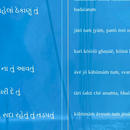
badalatuṁ
ેલાં ઠેકાણું તું
jātō tuṁ jyāṁ, pattō ēnō n
karī kōśiśō ghaṇāē, kōīn
ા તું આવતું
āvē jō kābūmāṁ tuṁ, sva
રી દે તું
tārī śakti chē anaṁta, bh
kābūmāṁ āvyuṁ tuṁ jēnā,
ા રહેતું તું તડપતું