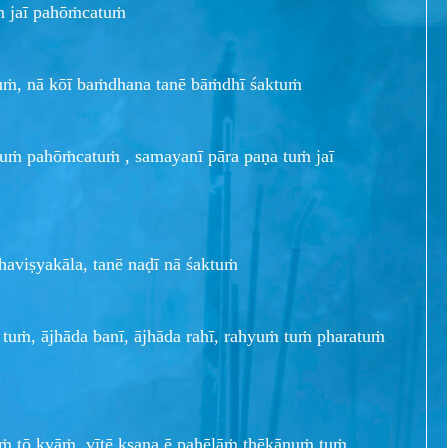
ṁ jaī pahōṁcatuṁ
ktuṁ, nā kōī baṁdhana tanē bāṁdhī śaktuṁ
 tuṁ pahōṁcatuṁ , samayanī pāra paṇa tuṁ jaī
haviṣyakāla, tanē naḍī nā śaktuṁ
tuṁ, ājhāda banī, ājhāda rahī, rahyuṁ tuṁ pharatuṁ
 tō kyāṁ, vītē kṣaṇa ē pahēlāṁ ṭhēkāṇuṁ tuṁ