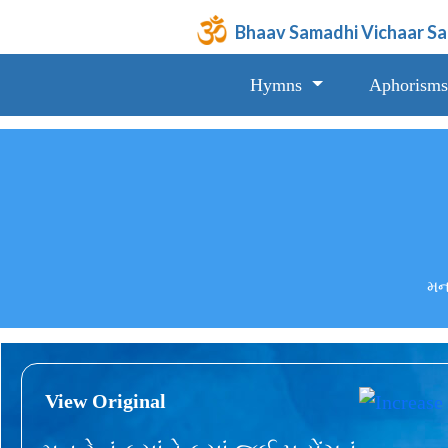
Bhaav Samadhi Vichaar S
Hymns
Aphorisms
મન,
View Original