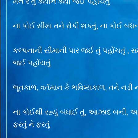
મન રે તું ક્યાંને ક્યાં જઈ પહોંચતું
ના કોઈ સીમા તને રોકી શક્તું, ના કોઈ બંધન 
કલ્પનાની સીમાની પાર જઈ તું પહોંચતું , 
જઈ પહોંચતું
ભૂતકાળ, વર્તમાન કે ભવિષ્યકાળ, તને નડી ના
ના કોઈથી રહ્યું બંધાઈ તું, આઝાદ બની, આઝા
ફરતું ને ફરતું