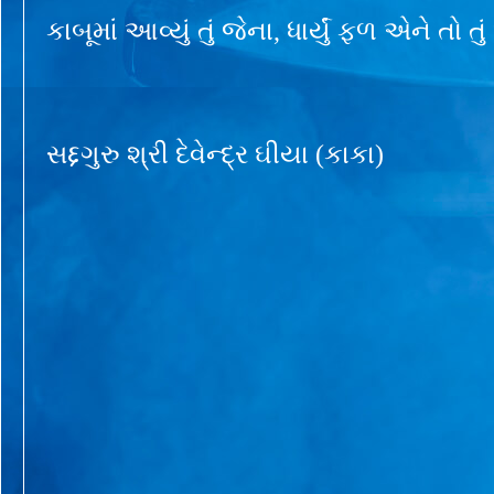
કાબૂમાં આવ્યું તું જેના, ધાર્યું ફળ એને તો તુ
સદ્દગુરુ શ્રી દેવેન્દ્ર ઘીયા (કાકા)