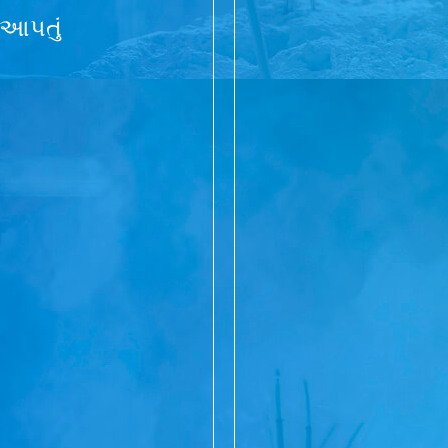
ં આપતું