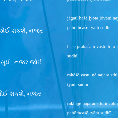
jāgatī haśē jyōta jōvānī n
pahōṁcaśē tyāṁ sudhī
નજર જોઈ શકશે, નજર
haśē prakāśanī vastuṁ tō 
sudhī
 સુધી, નજર જોઈ
rahēśē vastu nē najara sth
tyāṁ sudhī
ર જોઈ શકશે, નજર
rākhajē najaranē tuṁ cōkhk
pahōṁcaśē tyāṁ sudhī