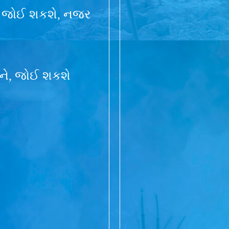
નજર જોઈ શકશે, નજર
 એને, જોઈ શકશે