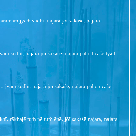
ajaramāṁ jyāṁ sudhī, najara jōī śakaśē, najara
jyāṁ sudhī, najara jōī śakaśē, najara pahōṁcaśē tyāṁ
ira jyāṁ sudhī, najara jōī śakaśē, najara pahōṁcaśē
hī, rākhajē tuṁ nē tuṁ ēnē, jōī śakaśē najara, najara