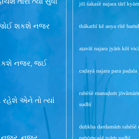
શે તારી ત્યાં સુધી
jōī śakaśē najara tārī kyā
ી, જોઈ શકશે નજર
thākathī kē anya rītē baṁd
aṭavāī najara jyāṁ kōī vic
ી શકશે નજર, જઈ
caḍayā najara para paḍala 
rahēśē manaḍuṁ jōvāmāṁ j
ેશે એને તો ત્યાં
sudhī
duḥkha dardamāṁ rahēśē n
કશે નજર, નજર
pahōṁcaśē tyāṁ sudhī