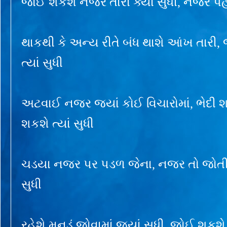
જોઈ શકશે નજર તારી ક્યાં સુધી, નજર પહોંચ
થાકથી કે અન્ય રીતે બંધ થાશે આંખ તાર
ત્યાં સુધી
અટવાઈ નજર જ્યાં કોઈ વિચારોમાં, ભેદ
શકશે ત્યાં સુધી
ચડયા નજર પર પડળ જેના, નજર તો જોતી રહ
સુધી
રહેશે મનડું જોવામાં જ્યાં સુધી, જોઈ શ