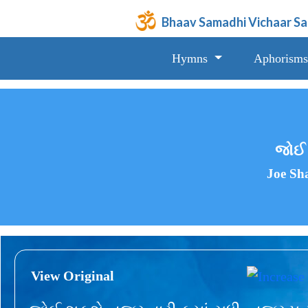
Bhaav Samadhi Vichaar S
Hymns
Aphorisms
જોઈ શ
Joe Sh
View Original