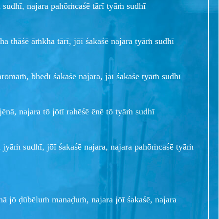
ṁ sudhī, najara pahōṁcaśē tārī tyāṁ sudhī
ha thāśē āṁkha tārī, jōī śakaśē najara tyāṁ sudhī
ārōmāṁ, bhēdī śakaśē najara, jaī śakaśē tyāṁ sudhī
jēnā, najara tō jōtī rahēśē ēnē tō tyāṁ sudhī
yāṁ sudhī, jōī śakaśē najara, najara pahōṁcaśē tyāṁ
ā jō ḍūbēluṁ manaḍuṁ, najara jōī śakaśē, najara