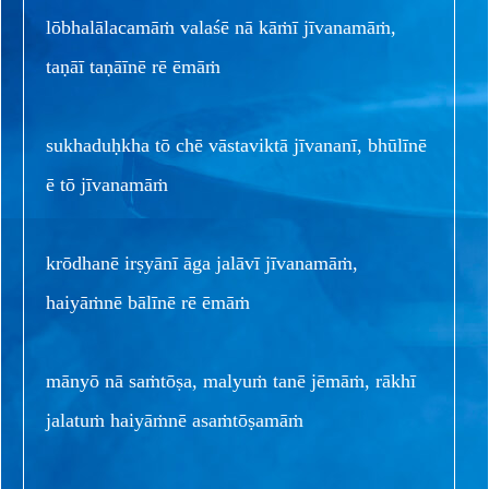
lōbhalālacamāṁ valaśē nā kāṁī jīvanamāṁ,
taṇāī taṇāīnē rē ēmāṁ
sukhaduḥkha tō chē vāstaviktā jīvananī, bhūlīnē
ē tō jīvanamāṁ
krōdhanē irṣyānī āga jalāvī jīvanamāṁ,
haiyāṁnē bālīnē rē ēmāṁ
mānyō nā saṁtōṣa, malyuṁ tanē jēmāṁ, rākhī
jalatuṁ haiyāṁnē asaṁtōṣamāṁ