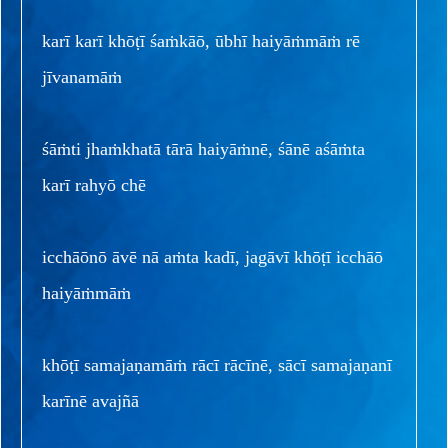
karī karī khōṭī śaṁkāō, ūbhī haiyāṁmāṁ rē
jīvanamāṁ
śāṁti jhaṁkhatā tārā haiyāṁnē, śānē aśāṁta
karī rahyō chē
icchāōnō āvē nā aṁta kadī, jagāvī khōṭī icchāō
haiyāṁmāṁ
khōṭī samajaṇamāṁ rācī rācīnē, sācī samajaṇanī
karīnē avajñā