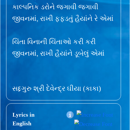
કાલ્પનિક ડરોને જગાવી જગાવી
જીવનમાં, રાખી ફફડતું હૈયાંને રે એમાં
ચિંતા વિનાની ચિંતાઓ કરી કરી
જીવનમાં, રાખી હૈયાંને ડૂબેલું એમાં
સદ્દગુરુ શ્રી દેવેન્દ્ર ઘીયા (કાકા)
Lyrics in
English