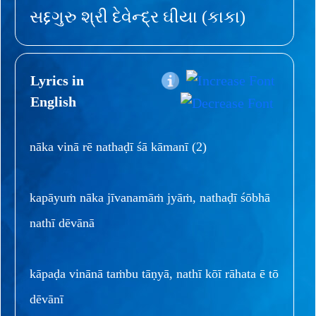
સદ્દગુરુ શ્રી દેવેન્દ્ર ઘીયા (કાકા)
Lyrics in
English
nāka vinā rē nathaḍī śā kāmanī (2)
kapāyuṁ nāka jīvanamāṁ jyāṁ, nathaḍī śōbhā
nathī dēvānā
kāpaḍa vinānā taṁbu tāṇyā, nathī kōī rāhata ē tō
dēvānī