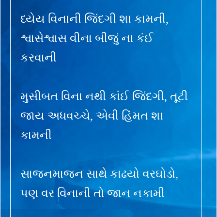
ધ્યેય વિનાની જિંદગી શા કામની,
શ્વાસેશ્વાસ વીના બીજું ના કંઈ
કરવાની
મુસીબત વિના નથી કાંઈ જિંદગી, તૂટી
જાય અધવચ્ચે, એવી હિંમત શા
કામની
સાજનમાજન સાથે કાઢયો વરઘોડો,
પણ વર વિનાની તો જાન નકામી