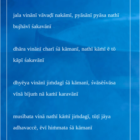
jala vinānī vāvaḍī nakāmī, pyāsānī pyāsa nathī
bujhāvī śakavānī
dhāra vinānī charī śā kāmanī, nathī kāṁī ē tō
kāpī śakavānī
dhyēya vinānī jiṁdagī śā kāmanī, śvāsēśvāsa
vīnā bījuṁ nā kaṁī karavānī
musībata vinā nathī kāṁī jiṁdagī, tūṭī jāya
adhavaccē, ēvī hiṁmata śā kāmanī