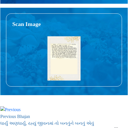
Scan Image
Previous Bhajan
ધાર્યું અણધાર્યુ, રહ્યું જીવનમાં તો બનતુંને બનતું એવું