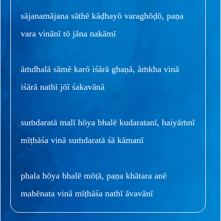
sājanamājana sāthē kāḍhayō varaghōḍō, paṇa
vara vinānī tō jāna nakāmī
āṁdhalā sāmē karō iśārā ghaṇā, āṁkha vinā
iśārā nathī jōī śakavānā
suṁdaratā malī hōya bhalē kudaratanī, haiyāṁnī
mīṭhāśa vinā suṁdaratā śā kāmanī
phala hōya bhalē mōṭā, paṇa khātara anē
mahēnata vinā mīṭhāśa nathī āvavānī