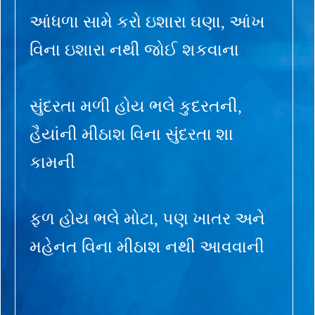
આંધળા સામે કરો ઇશારા ઘણા, આંખ
વિના ઇશારા નથી જોઈ શકવાના
સુંદરતા મળી હોય ભલે કુદરતની,
હૈયાંની મીઠાશ વિના સુંદરતા શા
કામની
ફળ હોય ભલે મોટા, પણ ખાતર અને
મહેનત વિના મીઠાશ નથી આવવાની