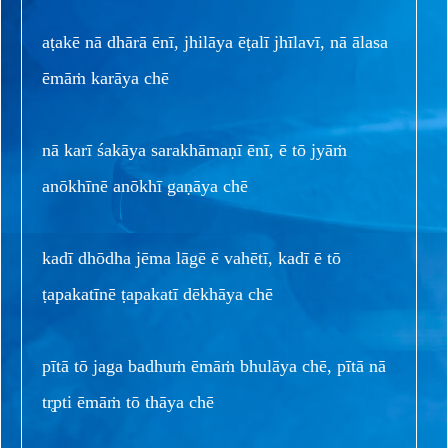
aṭakē nā dhārā ēnī, jhilāya ēṭalī jhīlavī, nā ālasa
ēmāṁ karāya chē
nā karī śakāya sarakhāmaṇī ēnī, ē tō jyāṁ
anōkhīnē anōkhī gaṇāya chē
kadī dhōdha jēma lāgē ē vahētī, kadī ē tō
ṭapakatīnē ṭapakatī dēkhāya chē
pītā tō jaga badhuṁ ēmāṁ bhulāya chē, pītā nā
tr̥pti ēmāṁ tō thāya chē