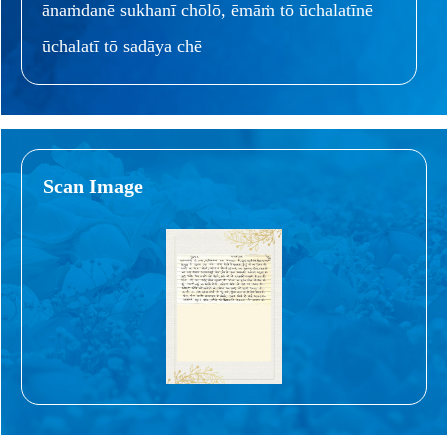
ānaṁdanē sukhanī chōlō, ēmāṁ tō ūchalatīnē
ūchalatī tō sadāya chē
Scan Image