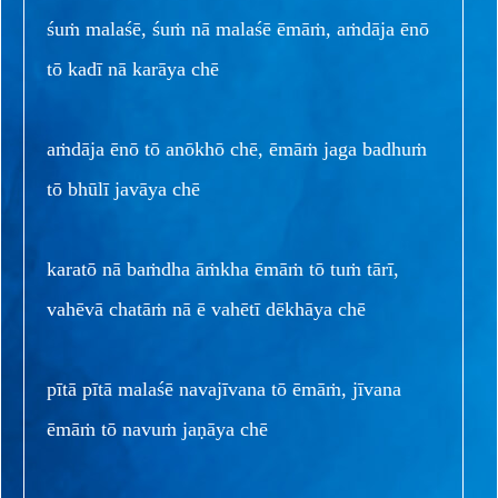
śuṁ malaśē, śuṁ nā malaśē ēmāṁ, aṁdāja ēnō
tō kadī nā karāya chē
aṁdāja ēnō tō anōkhō chē, ēmāṁ jaga badhuṁ
tō bhūlī javāya chē
karatō nā baṁdha āṁkha ēmāṁ tō tuṁ tārī,
vahēvā chatāṁ nā ē vahētī dēkhāya chē
pītā pītā malaśē navajīvana tō ēmāṁ, jīvana
ēmāṁ tō navuṁ jaṇāya chē