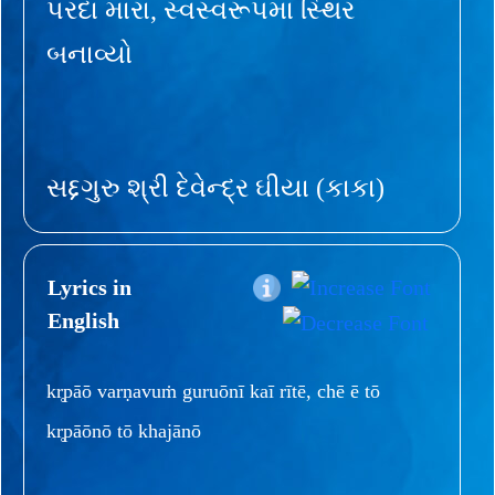
પરદા મારા, સ્વસ્વરૂપમાં સ્થિર
બનાવ્યો
સદ્દગુરુ શ્રી દેવેન્દ્ર ઘીયા (કાકા)
Lyrics in
English
kr̥pāō varṇavuṁ guruōnī kaī rītē, chē ē tō
kr̥pāōnō tō khajānō