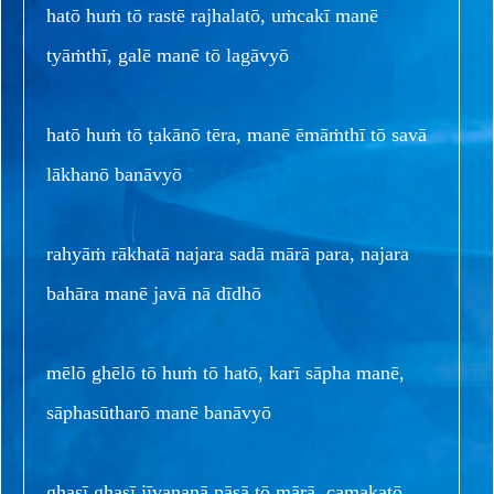
hatō huṁ tō rastē rajhalatō, uṁcakī manē
tyāṁthī, galē manē tō lagāvyō
hatō huṁ tō ṭakānō tēra, manē ēmāṁthī tō savā
lākhanō banāvyō
rahyāṁ rākhatā najara sadā mārā para, najara
bahāra manē javā nā dīdhō
mēlō ghēlō tō huṁ tō hatō, karī sāpha manē,
sāphasūtharō manē banāvyō
ghasī ghasī jīvananā pāsā tō mārā, camakatō