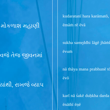
kudaratanī hara karāmatō
ēmāṁ rē ēvā
, મોકળાશ મહાણી
sukha samr̥ddhi lāgē jhāṁ
ēvuṁ
રાવજે તેજ જીવનમાં
nā thāya mana prabhunē tō
ēvō
્યાંથી, રાખજે વ્યાપ
karī nā śakē duḥkha darda
ēnāthī ēṇē