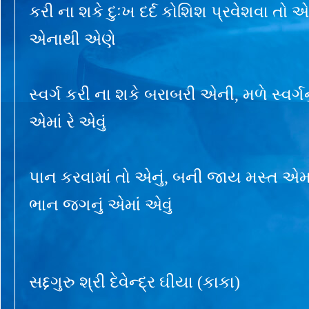
કરી ના શકે દુઃખ દર્દ કોશિશ પ્રવેશવા તો એમા
એનાથી એણે
સ્વર્ગ કરી ના શકે બરાબરી એની, મળે સ્વર્ગન
એમાં રે એવું
પાન કરવામાં તો એનું, બની જાય મસ્ત એમ
ભાન જગનું એમાં એવું
સદ્દગુરુ શ્રી દેવેન્દ્ર ઘીયા (કાકા)