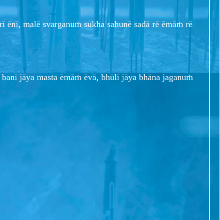
arī ēnī, malē svarganuṁ sukha sahunē sadā rē ēmāṁ rē
banī jāya masta ēmāṁ ēvā, bhūlī jāya bhāna jaganuṁ