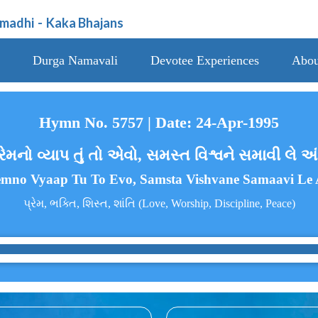
amadhi
-
Kaka Bhajans
Durga Namavali
Devotee Experiences
Abou
Hymn No. 5757 | Date: 24-Apr-1995
પ્રેમનો વ્યાપ તું તો એવો, સમસ્ત વિશ્વને સમાવી લે
remno Vyaap Tu To Evo, Samsta Vishvane Samaavi Le
પ્રેમ, ભક્તિ, શિસ્ત, શાંતિ (Love, Worship, Discipline, Peace)