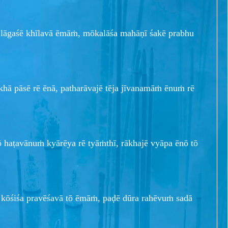
, lāgaśē khīlavā ēmāṁ, mōkalāśa mahāṇī śakē prabhu
khā pāsē rē ēnā, patharāvajē tēja jīvanamāṁ ēnuṁ rē
 haṭavānuṁ kyārēya rē tyāṁthī, rākhajē vyāpa ēnō tō
 kōśiśa pravēśavā tō ēmāṁ, paḍē dūra rahēvuṁ sadā