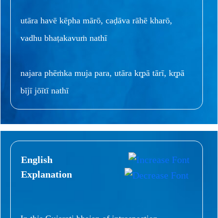
utāra havē kēpha mārō, caḍāva rāhē kharō,
vadhu bhaṭakavuṁ nathī
najara phēṁka muja para, utāra kr̥pā tārī, kr̥pā
bījī jōītī nathī
English
Explanation