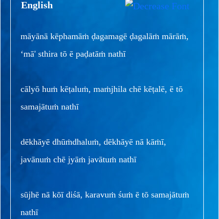
English
māyānā kēphamāṁ ḍagamagē ḍagalāṁ mārāṁ,
‘mā' sthira tō ē paḍatāṁ nathī
cālyō huṁ kēṭaluṁ, maṁjhila chē kēṭalē, ē tō
samajātuṁ nathī
dēkhāyē dhūṁdhaluṁ, dēkhāyē nā kāṁī,
javānuṁ chē jyāṁ javātuṁ nathī
sūjhē nā kōī diśā, karavuṁ śuṁ ē tō samajātuṁ
nathī