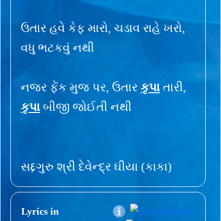
ઉતાર હવે કેફ મારો, ચડાવ રાહે ખરો,
વધુ ભટકવું નથી
નજર ફેંક મુજ પર, ઉતાર
કૃપા
તારી,
કૃપા
બીજી જોઈતી નથી
સદ્દગુરુ શ્રી દેવેન્દ્ર ઘીયા (કાકા)
Lyrics in