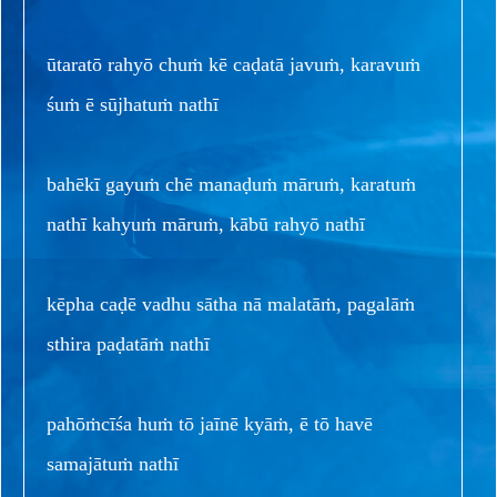
ūtaratō rahyō chuṁ kē caḍatā javuṁ, karavuṁ
śuṁ ē sūjhatuṁ nathī
bahēkī gayuṁ chē manaḍuṁ māruṁ, karatuṁ
nathī kahyuṁ māruṁ, kābū rahyō nathī
kēpha caḍē vadhu sātha nā malatāṁ, pagalāṁ
sthira paḍatāṁ nathī
pahōṁcīśa huṁ tō jaīnē kyāṁ, ē tō havē
samajātuṁ nathī