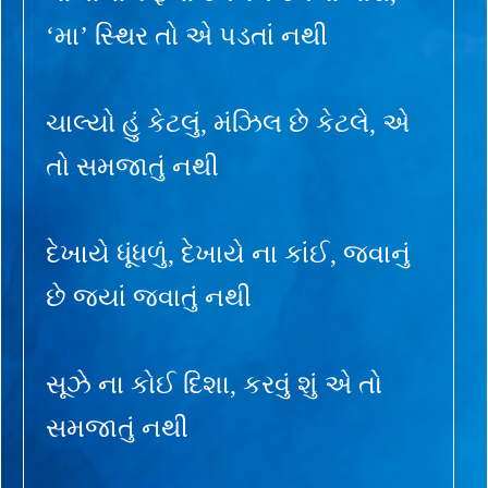
‘મા’ સ્થિર તો એ પડતાં નથી
ચાલ્યો હું કેટલું, મંઝિલ છે કેટલે, એ
તો સમજાતું નથી
દેખાયે ધૂંધળું, દેખાયે ના કાંઈ, જવાનું
છે જ્યાં જવાતું નથી
સૂઝે ના કોઈ દિશા, કરવું શું એ તો
સમજાતું નથી