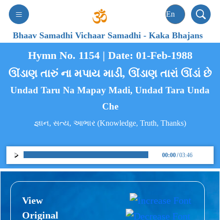
Bhaav Samadhi Vichaar Samadhi
-
Kaka Bhajans
Hymn No. 1154 | Date: 01-Feb-1988
ઊંડાણ તારું ના મપાય માડી, ઊંડાણ તારાં ઊંડાં છે
Undad Taru Na Mapay Madi, Undad Tara Unda
Che
જ્ઞાન, સત્ય, આભાર (Knowledge, Truth, Thanks)
00:00
/
03:46
View
Original