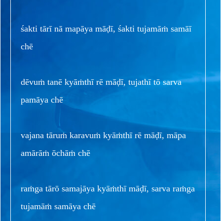
śakti tārī nā mapāya māḍī, śakti tujamāṁ samāī
chē
dēvuṁ tanē kyāṁthī rē māḍī, tujathī tō sarva
pamāya chē
vajana tāruṁ karavuṁ kyāṁthī rē māḍī, māpa
amārāṁ ōchāṁ chē
raṁga tārō samajāya kyāṁthī māḍī, sarva raṁga
tujamāṁ samāya chē