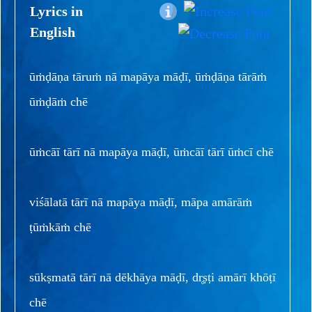
Lyrics in
English
ūṁḍāṇa tāruṁ nā mapāya māḍī, ūṁḍāṇa tārāṁ
ūṁḍāṁ chē
ūṁcāī tārī nā mapāya māḍī, ūṁcāī tārī ūṁcī chē
viśālatā tārī nā mapāya māḍī, māpa amārāṁ
ṭūṁkāṁ chē
sūkṣmatā tārī nā dēkhāya māḍī, dr̥ṣṭi amārī khōṭī
chē