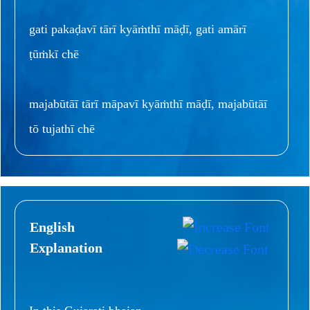
gati pakaḍavī tārī kyāṁthī māḍī, gati amārī
ṭūṁkī chē
majabūtāī tārī māpavī kyāṁthī māḍī, majabūtāī
tō tujathī chē
English
Explanation