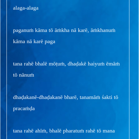
alaga-alaga
paganuṁ kāma tō āṁkha nā karē, āṁkhanuṁ
kāma nā karē paga
tana rahē bhalē mōṭuṁ, dhaḍakē haiyuṁ ēmāṁ
tō nānuṁ
dhaḍakanē-dhaḍakanē bharē, tanamāṁ śakti tō
pracaṁḍa
tana rahē ahīṁ, bhalē pharatuṁ rahē tō mana