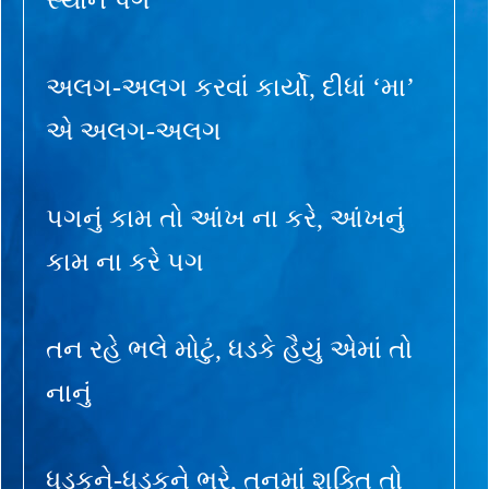
અલગ-અલગ કરવાં કાર્યો, દીધાં ‘મા’
એ અલગ-અલગ
પગનું કામ તો આંખ ના કરે, આંખનું
કામ ના કરે પગ
તન રહે ભલે મોટું, ધડકે હૈયું એમાં તો
નાનું
ધડકને-ધડકને ભરે, તનમાં શક્તિ તો