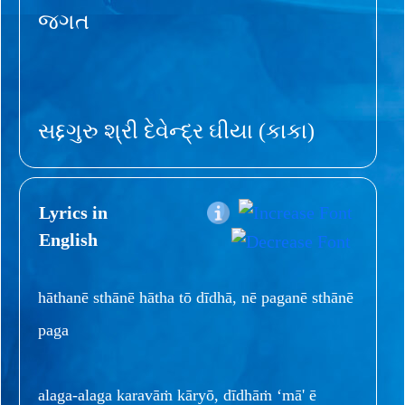
જગત
સદ્દગુરુ શ્રી દેવેન્દ્ર ઘીયા (કાકા)
Lyrics in
English
hāthanē sthānē hātha tō dīdhā, nē paganē sthānē
paga
alaga-alaga karavāṁ kāryō, dīdhāṁ ‘mā' ē