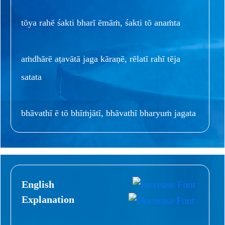
tōya rahē śakti bharī ēmāṁ, śakti tō anaṁta
aṁdhārē aṭavātā jaga kāraṇē, rēlatī rahī tēja
satata
bhāvathī ē tō bhīṁjātī, bhāvathī bharyuṁ jagata
English
Explanation