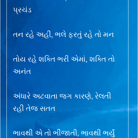
પ્રચંડ
તન રહે અહીં, ભલે ફરતું રહે તો મન
તોય રહે શક્તિ ભરી એમાં, શક્તિ તો
અનંત
અંધારે અટવાતા જગ કારણે, રેલતી
રહી તેજ સતત
ભાવથી એ તો ભીંજાતી, ભાવથી ભર્યું