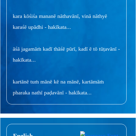
kara kōśiśa mananē nāthavānī, vinā nāthyē
karaśē upādhi - hakīkata...
āśā jagamāṁ kadī thāśē pūrī, kadī ē tō tūṭavānī -
hakīkata...
kartānē tuṁ mānē kē na mānē, kartāmāṁ
pharaka nathī paḍavānī - hakīkata...
English