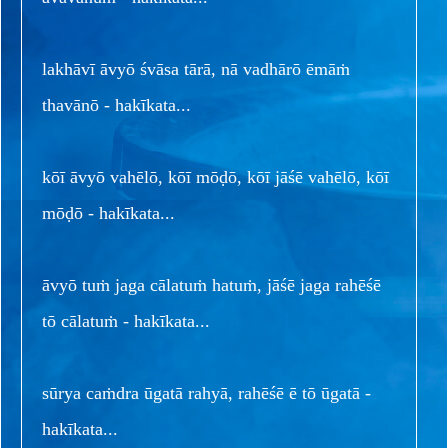
lakhāvī āvyō śvāsa tārā, nā vadhārō ēmāṁ
thavānō - hakīkata...
kōī āvyō vahēlō, kōī mōḍō, kōī jāśē vahēlō, kōī
mōḍō - hakīkata...
āvyō tuṁ jaga cālatuṁ hatuṁ, jāśē jaga rahēśē
tō cālatuṁ - hakīkata...
sūrya caṁdra ūgatā rahyā, rahēśē ē tō ūgatā -
hakīkata...