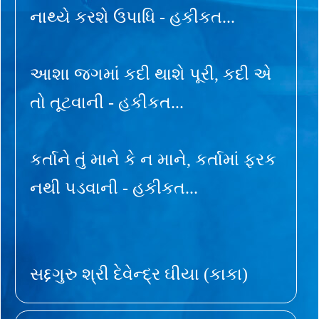
નાથ્યે કરશે ઉપાધિ - હકીકત...
આશા જગમાં કદી થાશે પૂરી, કદી એ
તો તૂટવાની - હકીકત...
કર્તાને તું માને કે ન માને, કર્તામાં ફરક
નથી પડવાની - હકીકત...
સદ્દગુરુ શ્રી દેવેન્દ્ર ઘીયા (કાકા)