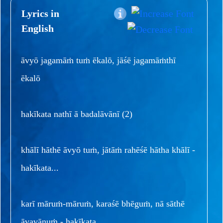
Lyrics in
English
āvyō jagamāṁ tuṁ ēkalō, jāśē jagamāṁthī
ēkalō
hakīkata nathī ā badalāvānī (2)
khālī hāthē āvyō tuṁ, jātāṁ rahēśē hātha khālī -
hakīkata...
karī māruṁ-māruṁ, karaśē bhēguṁ, nā sāthē
āvavānuṁ - hakīkata...