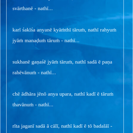
svārthanē - nathī...
karī śakīśa anyanē kyāṁthī tāruṁ, nathī rahyuṁ
jyāṁ manaḍuṁ tāruṁ - nathī...
sukhanē gaṇaśē jyāṁ tāruṁ, nathī sadā ē paṇa
rahēvānuṁ - nathī...
chē ādhāra jēnō anya upara, nathī kadī ē tāruṁ
thavānuṁ - nathī...
rīta jaganī sadā ā cālī, nathī kadī ē tō badalāī -