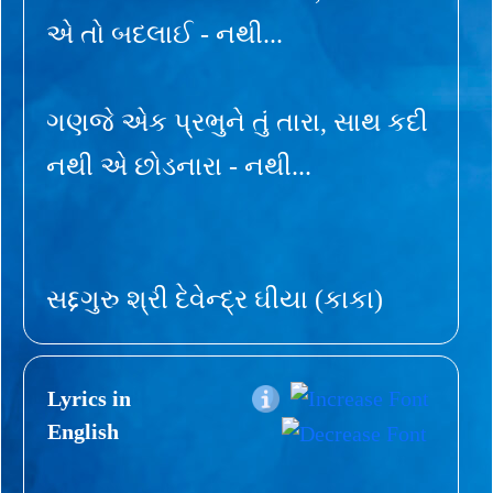
એ તો બદલાઈ - નથી...
ગણજે એક પ્રભુને તું તારા, સાથ કદી
નથી એ છોડનારા - નથી...
સદ્દગુરુ શ્રી દેવેન્દ્ર ઘીયા (કાકા)
Lyrics in
English