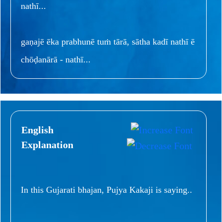
nathī...
gaṇajē ēka prabhunē tuṁ tārā, sātha kadī nathī ē
chōḍanārā - nathī...
English
Explanation
In this Gujarati bhajan, Pujya Kakaji is saying..