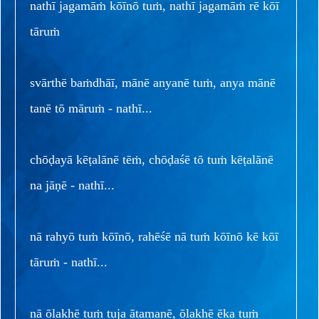
nathī jagamāṁ kōīnō tuṁ, nathī jagamāṁ rē kōī
tāruṁ
svārthē baṁdhāī, mānē anyanē tuṁ, anya mānē
tanē tō māruṁ - nathī...
chōḍayā kēṭalānē tēṁ, chōḍaśē tō tuṁ kēṭalānē
na jāṇē - nathī...
nā rahyō tuṁ kōīnō, rahēśē nā tuṁ kōīnō kē kōī
tāruṁ - nathī...
nā ōlakhē tuṁ tuja ātamanē, ōlakhē ēka tuṁ