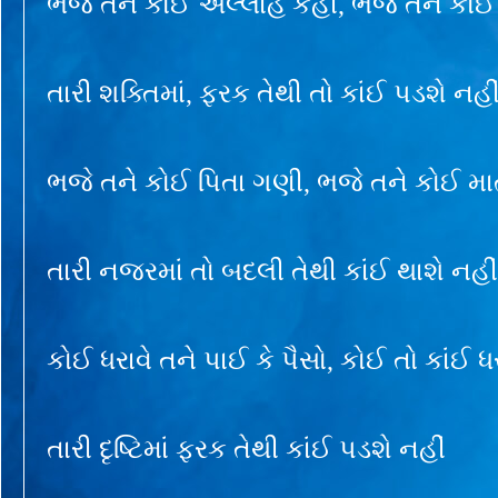
ભજે તને કોઈ અલ્લાહ કહી, ભજે તને કોઈ
તારી શક્તિમાં, ફરક તેથી તો કાંઈ પડશે નહી
ભજે તને કોઈ પિતા ગણી, ભજે તને કોઈ મ
તારી નજરમાં તો બદલી તેથી કાંઈ થાશે નહીં
કોઈ ધરાવે તને પાઈ કે પૈસો, કોઈ તો કાંઈ ધર
તારી દૃષ્ટિમાં ફરક તેથી કાંઈ પડશે નહીં