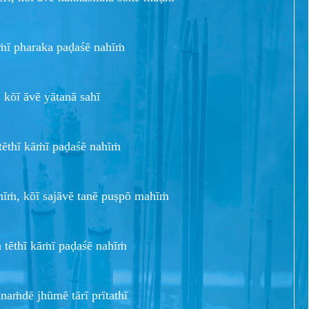
āṁī pharaka paḍaśē nahīṁ
 kōī āvē yātanā sahī
tēthī kāṁī paḍaśē nahīṁ
hīṁ, kōī sajāvē tanē puṣpō mahīṁ
 tēthī kāṁī paḍaśē nahīṁ
 ānaṁdē jhūmē tārī prītathī