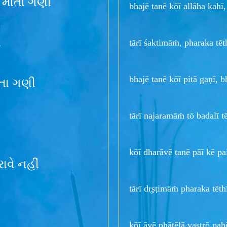
 માતા ગણી
bhajē tanē kōī allāha kahī
ં
tārī śaktimāṁ, pharaka tē
bhajē tanē kōī pitā gaṇī, 
ાતા ગણી
tārī najaramāṁ tō badalī t
kōī dharāvē tanē pāī kē p
ાવે નહીં
tārī dr̥ṣṭimāṁ pharaka tēt
kōī āvē phāṭēlā vastrō pa