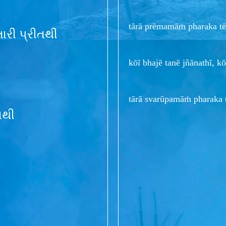
tārā prēmamāṁ pharaka tē
ારી પ્રીતથી
kōī bhajē tanē jñānathī, kō
tārā svarūpamāṁ pharaka 
િથી