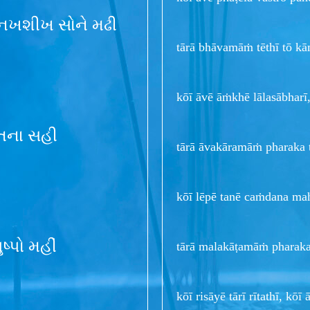
ે નખશીખ સોને મઢી
tārā bhāvamāṁ tēthī tō k
kōī āvē āṁkhē lālasābharī,
તના સહી
tārā āvakāramāṁ pharaka 
kōī lēpē tanē caṁdana ma
ષ્પો મહીં
tārā malakāṭamāṁ pharaka
kōī risāyē tārī rītathī, kōī