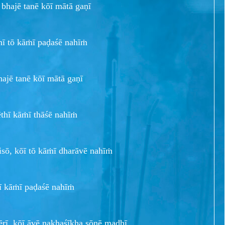
, bhajē tanē kōī mātā gaṇī
thī tō kāṁī paḍaśē nahīṁ
bhajē tanē kōī mātā gaṇī
ēthī kāṁī thāśē nahīṁ
aisō, kōī tō kāṁī dharāvē nahīṁ
hī kāṁī paḍaśē nahīṁ
hērī, kōī āvē nakhaśīkha sōnē maḍhī