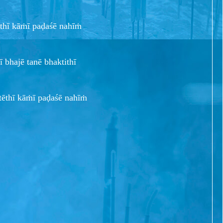
thī kāṁī paḍaśē nahīṁ
ī bhajē tanē bhaktithī
tēthī kāṁī paḍaśē nahīṁ