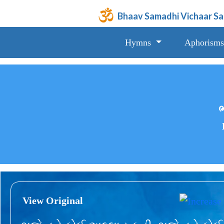
Bhaav Samadhi Vichaar S
Hymns
Aphorisms
ભ
View Original