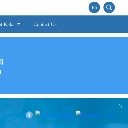
t Kaka
Contact Us
ણી
i