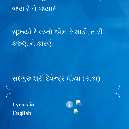
જ્યારે ને જ્યારે
સૂઝ્યો રે રસ્તો એમાં રે માડી, તારી
કરુણાને કારણે
સદ્દગુરુ શ્રી દેવેન્દ્ર ઘીયા (કાકા)
Lyrics in
English