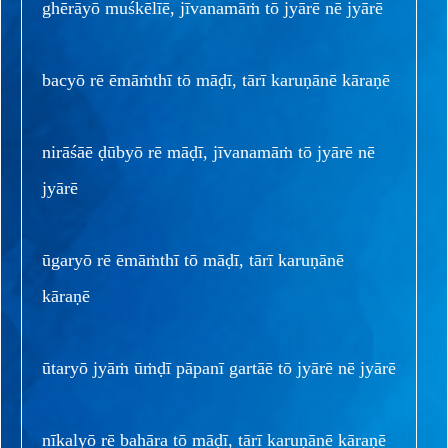
ghērāyō muśkēlīē, jīvanamāṁ tō jyārē nē jyārē
bacyō rē ēmāṁthī tō māḍī, tārī karuṇānē kāraṇē
nirāśāē ḍūbyō rē māḍī, jīvanamāṁ tō jyārē nē
jyārē
ūgaryō rē ēmāṁthī tō māḍī, tārī karuṇānē
kāraṇē
ūtaryō jyāṁ ūṁḍī pāpanī gartāē tō jyārē nē jyārē
nīkalyō rē bahāra tō māḍī, tārī karuṇānē kāraṇē