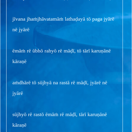
jīvana jhaṁjhāvatamāṁ lathaḍayā tō paga jyārē
nē jyārē
ēmāṁ rē ūbhō rahyō rē māḍī, tō tārī karuṇānē
kāraṇē
aṁdhārē tō sūjhyā na rastā rē māḍī, jyārē nē
jyārē
sūjhyō rē rastō ēmāṁ rē māḍī, tārī karuṇānē
kāraṇē