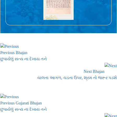
Previous Bhajan
છુપાયેલું સત્ય ના દેખાય તને
Next Bhajan
ચાલતા આગળ, ચડતા ઉપર, શ્રમ તો જરૂર પડશે
Previous Gujarati Bhajan
છુપાયેલું સત્ય ના દેખાય તને