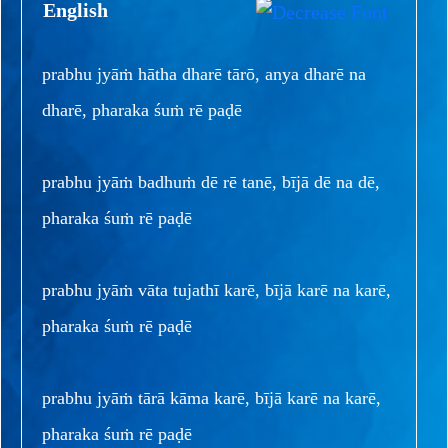
English
prabhu jyāṁ hātha dharē tārō, anya dharē na
dharē, pharaka śuṁ rē paḍē
prabhu jyāṁ badhuṁ dē rē tanē, bījā dē na dē,
pharaka śuṁ rē paḍē
prabhu jyāṁ vāta tujathī karē, bījā karē na karē,
pharaka śuṁ rē paḍē
prabhu jyāṁ tārā kāma karē, bījā karē na karē,
pharaka śuṁ rē paḍē