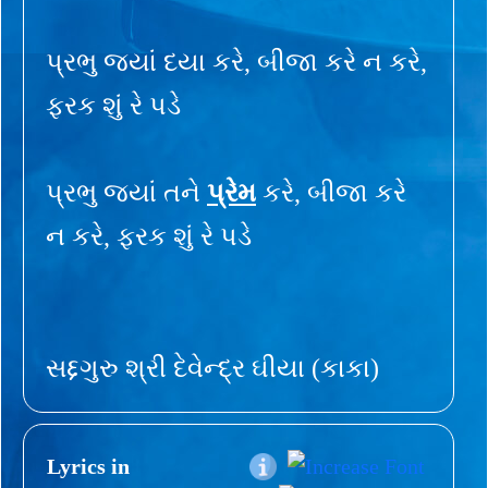
પ્રભુ જ્યાં દયા કરે, બીજા કરે ન કરે,
ફરક શું રે પડે
પ્રભુ જ્યાં તને
પ્રેમ
કરે, બીજા કરે
ન કરે, ફરક શું રે પડે
સદ્દગુરુ શ્રી દેવેન્દ્ર ઘીયા (કાકા)
Lyrics in