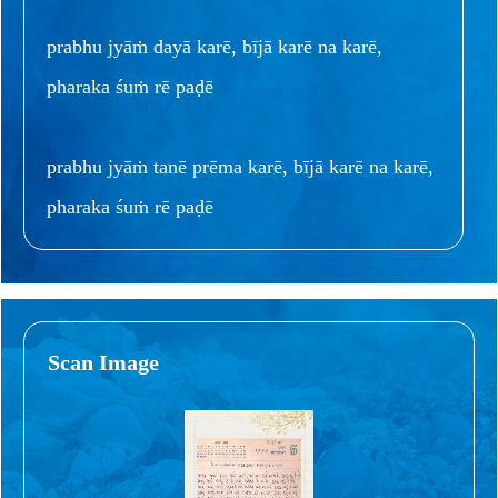
prabhu jyāṁ dayā karē, bījā karē na karē,
pharaka śuṁ rē paḍē
prabhu jyāṁ tanē prēma karē, bījā karē na karē,
pharaka śuṁ rē paḍē
Scan Image