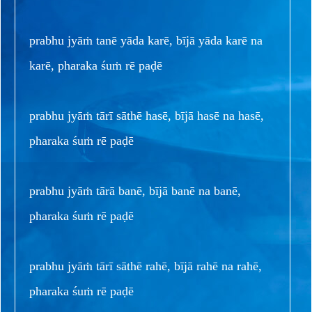
prabhu jyāṁ tanē yāda karē, bījā yāda karē na
karē, pharaka śuṁ rē paḍē
prabhu jyāṁ tārī sāthē hasē, bījā hasē na hasē,
pharaka śuṁ rē paḍē
prabhu jyāṁ tārā banē, bījā banē na banē,
pharaka śuṁ rē paḍē
prabhu jyāṁ tārī sāthē rahē, bījā rahē na rahē,
pharaka śuṁ rē paḍē