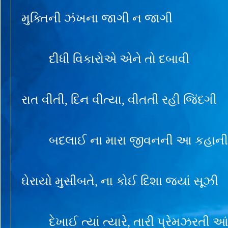
મુક્તિની ઝંખના જાગી ન જાગી
દીધી વિકારોએ એને તો દબાવી
રાત વીતી, દિન વીત્યા, વીતતી રહી જિંદગી
બદલાઈ ના મારા જીવનની આ કહાની
ઘેરાયો મુસીબતે, ના કોઈ દિશા જ્યાં સૂઝી
દેખાઈ ત્યાં ત્યારે, તારી પ્રેમઝરતી આ