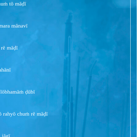
huṁ tō māḍī
ara mānavī
 rē māḍī
hānī
 lōbhamāṁ ḍūbī
rahyō chuṁ rē māḍī
 jāgī