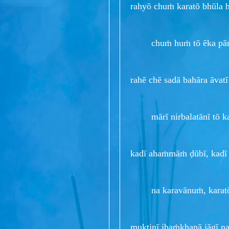
rahyō chuṁ karatō bhūla 
chuṁ huṁ tō ēka pām
rahē chē sadā bahāra āvatī
mārī nirbalatānī tō ka
kadī ahaṁmāṁ ḍūbī, kadī
na karavānuṁ, karatō 
muktinī jhaṁkhanā jāgī na