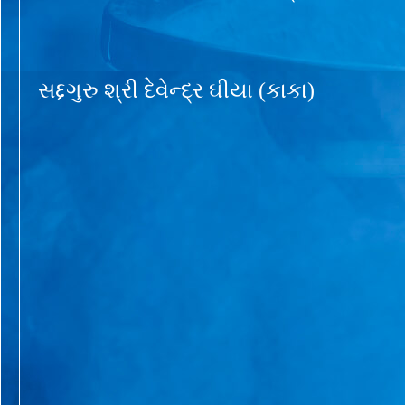
સદ્દગુરુ શ્રી દેવેન્દ્ર ઘીયા (કાકા)