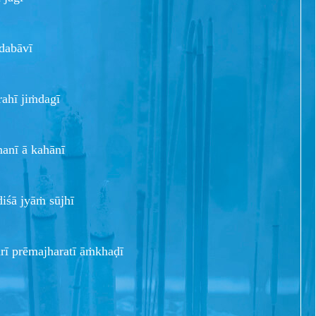
dabāvī
 rahī jiṁdagī
nī ā kahānī
diśā jyāṁ sūjhī
 prēmajharatī āṁkhaḍī