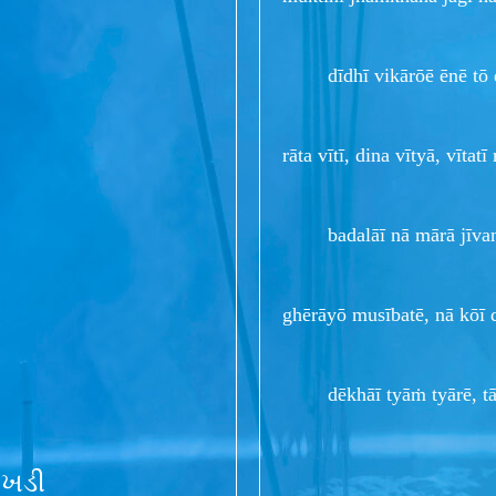
dīdhī vikārōē ēnē tō 
rāta vītī, dina vītyā, vītatī
badalāī nā mārā jīvana
ghērāyō musībatē, nā kōī 
dēkhāī tyāṁ tyārē, tārī
ંખડી