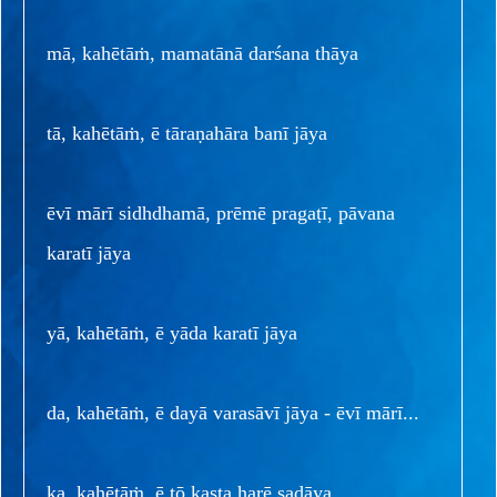
mā, kahētāṁ, mamatānā darśana thāya
tā, kahētāṁ, ē tāraṇahāra banī jāya
ēvī mārī sidhdhamā, prēmē pragaṭī, pāvana
karatī jāya
yā, kahētāṁ, ē yāda karatī jāya
da, kahētāṁ, ē dayā varasāvī jāya - ēvī mārī...
ka, kahētāṁ, ē tō kaṣṭa harē sadāya