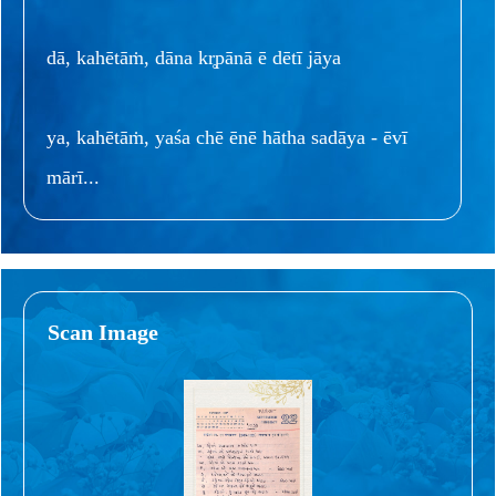
dā, kahētāṁ, dāna kr̥pānā ē dētī jāya
ya, kahētāṁ, yaśa chē ēnē hātha sadāya - ēvī
mārī...
Scan Image