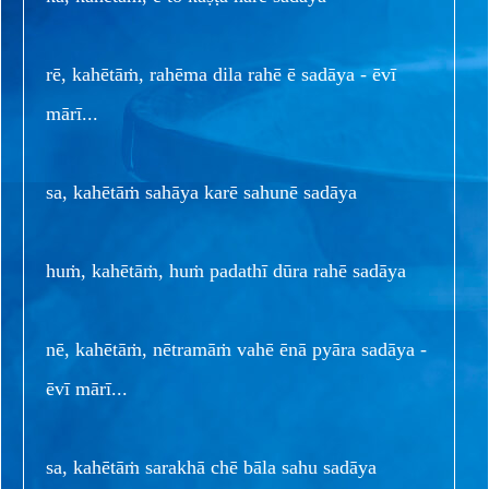
rē, kahētāṁ, rahēma dila rahē ē sadāya - ēvī
mārī...
sa, kahētāṁ sahāya karē sahunē sadāya
huṁ, kahētāṁ, huṁ padathī dūra rahē sadāya
nē, kahētāṁ, nētramāṁ vahē ēnā pyāra sadāya -
ēvī mārī...
sa, kahētāṁ sarakhā chē bāla sahu sadāya