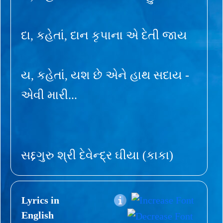
દા, કહેતાં, દાન કૃપાના એ દેતી જાય
ય, કહેતાં, યશ છે એને હાથ સદાય -
એવી મારી...
સદ્દગુરુ શ્રી દેવેન્દ્ર ઘીયા (કાકા)
Lyrics in
English