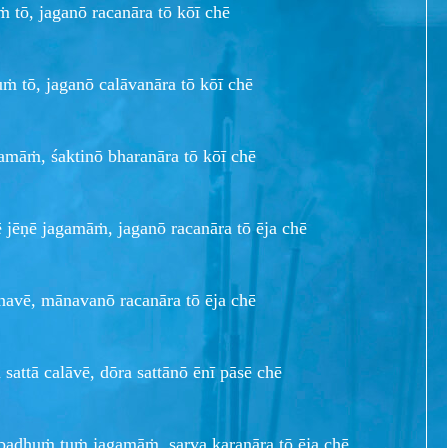
 tō, jaganō racanāra tō kōī chē
uṁ tō, jaganō calāvanāra tō kōī chē
jamāṁ, śaktinō bharanāra tō kōī chē
 jēṇē jagamāṁ, jaganō racanāra tō ēja chē
navē, mānavanō racanāra tō ēja chē
sattā calāvē, dōra sattānō ēnī pāsē chē
 badhuṁ tuṁ jagamāṁ, sarva karanāra tō ēja chē