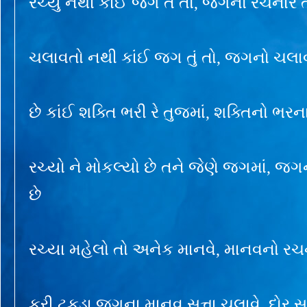
રચ્યું નથી કાંઈ જગ તેં તો, જગનો રચનાર 
ચલાવતો નથી કાંઈ જગ તું તો, જગનો ચલાવ
છે કાંઈ શક્તિ ભરી રે તુજમાં, શક્તિનો ભરન
રચ્યો ને મોકલ્યો છે તને જેણે જગમાં, 
છે
રચ્યા મહેલો તો અનેક માનવે, માનવનો ર
કરી ટુકડા જગના માનવ સત્તા ચલાવે, દોર સત