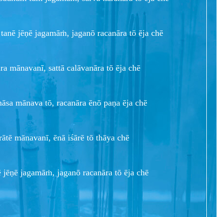
tanē jēṇē jagamāṁ, jaganō racanāra tō ēja chē
ara mānavanī, sattā calāvanāra tō ēja chē
āsa mānava tō, racanāra ēnō paṇa ēja chē
 rātē mānavanī, ēnā iśārē tō thāya chē
 jēṇē jagamāṁ, jaganō racanāra tō ēja chē