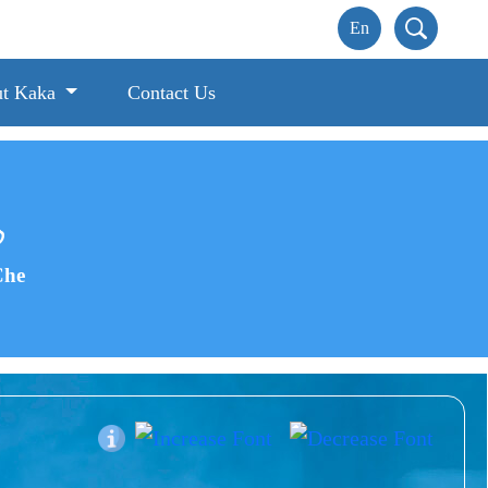
t Kaka
Contact Us
ે
Che