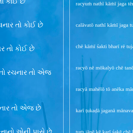
તો કોઈ છે
racyuṁ nathī kāṁī jaga tēṁ
નાર તો કોઈ છે
calāvatō nathī kāṁī jaga t
chē kāṁī śakti bharī rē tu
ાર તો કોઈ છે
racyō nē mōkalyō chē tanē
જગનો રચનાર તો એજ
racyā mahēlō tō anēka mā
ચનાર તો એજ છે
karī ṭukaḍā jaganā mānava 
્તાનો એની પાસે છે
tuṁ jāṇē kē karī śakē chē