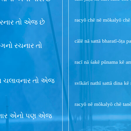
racyō chē nē mōkalyō chē 
વ કરનાર તો એજ છે
cālē nā sattā bharatī-ōṭa p
 જગનો રચનાર તો
racī nā śakē pūnama kē am
્તા ચલાવનાર તો એજ
svīkārī nathī sattā dina kē
racyō nē mōkalyō chē tanē
રચનાર એનો પણ એજ