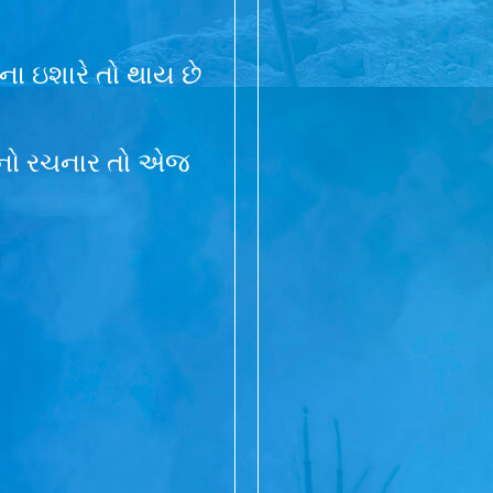
એના ઇશારે તો થાય છે
જગનો રચનાર તો એજ