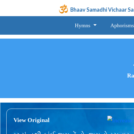
Bhaav Samadhi Vichaar S
Hymns
Aphorisms
Ra
View Original