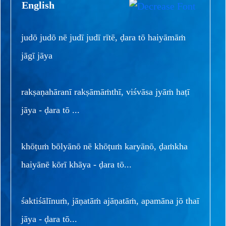
English
judō judō nē judī judī rītē, ḍara tō haiyāmāṁ
jāgī jāya
rakṣaṇahāranī rakṣāmāṁthī, viśvāsa jyāṁ haṭī
jāya - ḍara tō ...
khōṭuṁ bōlyānō nē khōṭuṁ karyānō, ḍaṁkha
haiyānē kōrī khāya - ḍara tō...
śaktiśālīnuṁ, jāṇatāṁ ajāṇatāṁ, apamāna jō thaī
jāya - ḍara tō...