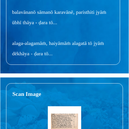
balavānanō sāmanō karavānē, paristhiti jyāṁ
ūbhī thāya - ḍara tō...
alaga-alagamāṁ, haiyāmāṁ alagatā tō jyāṁ
dēkhāya - ḍara tō...
Scan Image