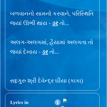
બળવાનનો સામનો કરવાને, પરિસ્થિતિ
જ્યાં ઊભી થાય -
ડર
તો...
અલગ-અલગમાં, હૈયામાં અલગતા તો
જ્યાં દેખાય -
ડર
તો...
સદ્દગુરુ શ્રી દેવેન્દ્ર ઘીયા (કાકા)
Lyrics in