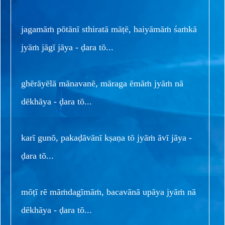
jagamāṁ pōtānī sthiratā māṭē, haiyāmāṁ śaṁkā
jyāṁ jāgī jāya - ḍara tō...
ghērāyēlā mānavanē, māraga ēmāṁ jyāṁ nā
dēkhāya - ḍara tō...
karī gunō, pakaḍāvānī kṣaṇa tō jyāṁ āvī jāya -
ḍara tō...
mōṭī rē māṁdagīmāṁ, bacavānā upāya jyāṁ nā
dēkhāya - ḍara tō...