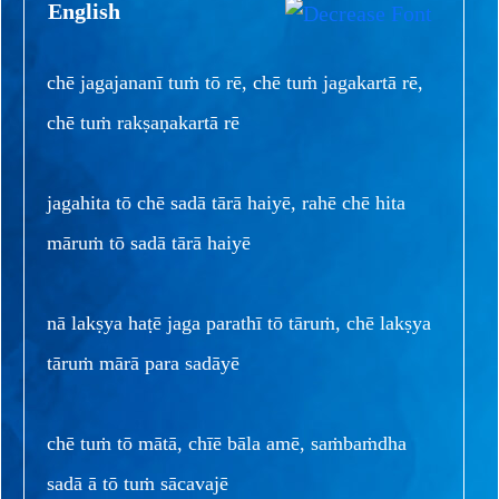
English
chē jagajananī tuṁ tō rē, chē tuṁ jagakartā rē,
chē tuṁ rakṣaṇakartā rē
jagahita tō chē sadā tārā haiyē, rahē chē hita
māruṁ tō sadā tārā haiyē
nā lakṣya haṭē jaga parathī tō tāruṁ, chē lakṣya
tāruṁ mārā para sadāyē
chē tuṁ tō mātā, chīē bāla amē, saṁbaṁdha
sadā ā tō tuṁ sācavajē