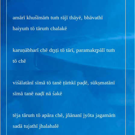
amārī khuśīmāṁ tuṁ rājī thāyē, bhāvathī
haiyuṁ tō tāruṁ chalakē
karuṇābharī chē dr̥ṣṭi tō tārī, paramakr̥pālī tuṁ
tō chē
viśālatānī sīmā tō tanē ṭūṁkī paḍē, sūkṣmatānī
sīmā tanē naḍī nā śakē
tēja tāruṁ tō apāra chē, jñānanī jyōta jagamāṁ
sadā tujathī jhalahalē