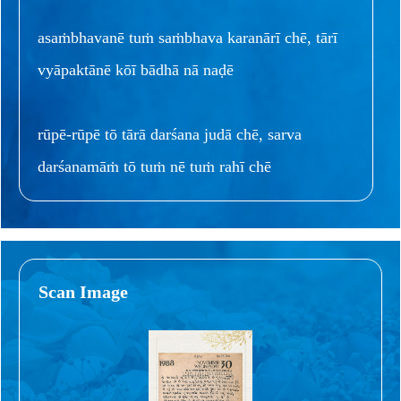
asaṁbhavanē tuṁ saṁbhava karanārī chē, tārī
vyāpaktānē kōī bādhā nā naḍē
rūpē-rūpē tō tārā darśana judā chē, sarva
darśanamāṁ tō tuṁ nē tuṁ rahī chē
Scan Image