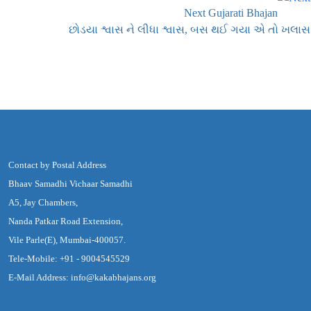
Next Gujarati Bhajan
છોડયા શ્વાસ ને લીધા શ્વાસ, બસ થઈ ગયા એ તો ખલાસ
Contact by Postal Address
Bhaav Samadhi Vichaar Samadhi
A5, Jay Chambers,
Nanda Patkar Road Extension,
Vile Parle(E), Mumbai-400057.
Tele-Mobile: +91 - 9004545529
E-Mail Address: info@kakabhajans.org