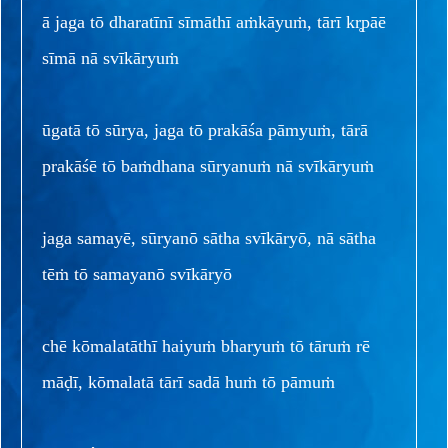
ā jaga tō dharatīnī sīmāthī aṁkāyuṁ, tārī kr̥pāē
sīmā nā svīkāryuṁ
ūgatā tō sūrya, jaga tō prakāśa pāmyuṁ, tārā
prakāśē tō baṁdhana sūryanuṁ nā svīkāryuṁ
jaga samayē, sūryanō sātha svīkāryō, nā sātha
tēṁ tō samayanō svīkāryō
chē kōmalatāthī haiyuṁ bharyuṁ tō tāruṁ rē
māḍī, kōmalatā tārī sadā huṁ tō pāmuṁ