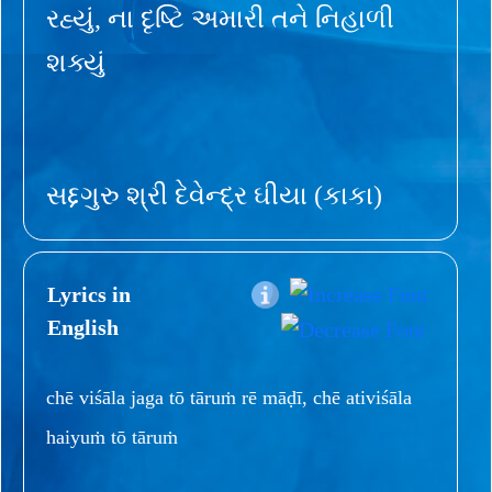
રહ્યું, ના દૃષ્ટિ અમારી તને નિહાળી
શક્યું
સદ્દગુરુ શ્રી દેવેન્દ્ર ઘીયા (કાકા)
Lyrics in
English
chē viśāla jaga tō tāruṁ rē māḍī, chē ativiśāla
haiyuṁ tō tāruṁ