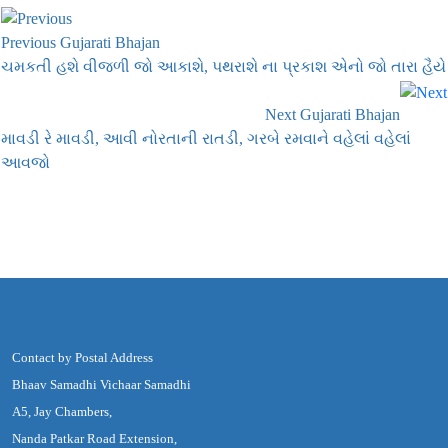
Previous Gujarati Bhajan
ચમકતી હશે વીજળી જો આકાશે, પથરાશે ના પ્રકાશ એનો જો તારા હૈયે
Next Gujarati Bhajan
માવડી રે માવડી, આવી નોરતાની રાતડી, ગરબે રમવાને વહેલાં વહેલાં
આવજો
Contact by Postal Address
Bhaav Samadhi Vichaar Samadhi
A5, Jay Chambers,
Nanda Patkar Road Extension,