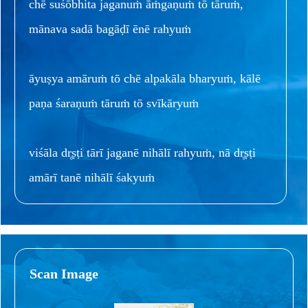
chē suśōbhita jaganuṁ āṁgaṇuṁ tō tāruṁ,
mānava sadā bagāḍī ēnē rahyuṁ
āyuṣya amāruṁ tō chē alpakāla bharyuṁ, kālē
paṇa śaraṇuṁ tāruṁ tō svīkāryuṁ
viśāla dr̥ṣṭi tārī jaganē nihālī rahyuṁ, nā dr̥ṣṭi
amārī tanē nihālī śakyuṁ
Scan Image