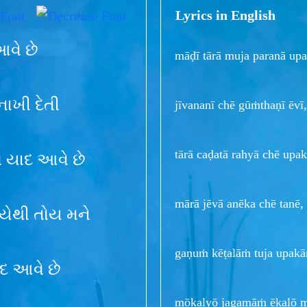
Lyrics in English
આવે છે
māḍī tārā muja paranā upa
ાખી દેતી
jīvananī chē gūṁthaṇī ēv
tārā caḍatā rahyā chē upak
ો યાદ આવે છે
mārā jēvā anēka chē tanē,
ૈયેથી તોય મને
gaṇuṁ kēṭalāṁ tuja upakār
ાદ આવે છે
mōkalyō jagamāṁ ēkalō ma