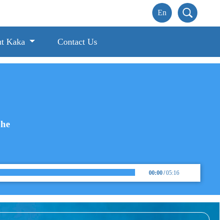
t Kaka
Contact Us
Che
00:00
/
05:16