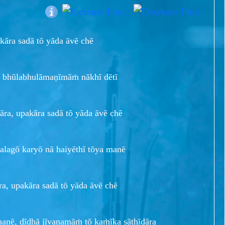
kāra sadā tō yāda āvē chē
ī, bhūlabhulāmaṇīmāṁ nākhī dētī
āra, upakāra sadā tō yāda āvē chē
 alagō karyō nā haiyēthī tōya manē
a, upakāra sadā tō yāda āvē chē
nē, dīdhā jīvanamāṁ tō kaṁīka sāthīdāra