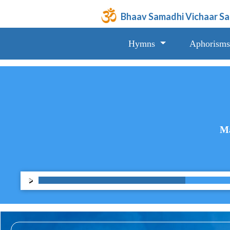
Bhaav Samadhi Vichaar S
Hymns
Aphorisms
Ma