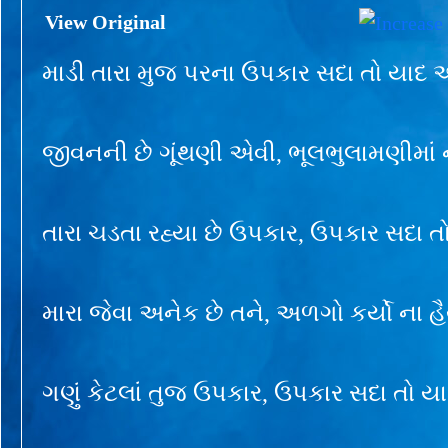
View Original
માડી તારા મુજ પરના ઉપકાર સદા તો યાદ 
જીવનની છે ગૂંથણી એવી, ભૂલભુલામણીમાં ન
તારા ચડતા રહ્યા છે ઉપકાર, ઉપકાર સદા ત
મારા જેવા અનેક છે તને, અળગો કર્યો ના હ
ગણું કેટલાં તુજ ઉપકાર, ઉપકાર સદા તો ય