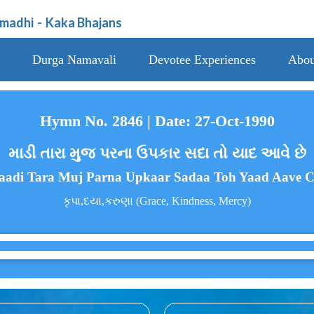
amadhi
-
Kaka Bhajans
Durga Namavali
Devotee Experiences
Abou
Hymn No. 2846 | Date: 27-Oct-1990
માડી તારા મુજ પરના ઉપકાર સદા તો યાદ આવે છે
adi Tara Muj Parna Upkaar Sadaa Toh Yaad Aave 
કૃપા,દયા,કરુણા (Grace, Kindness, Mercy)