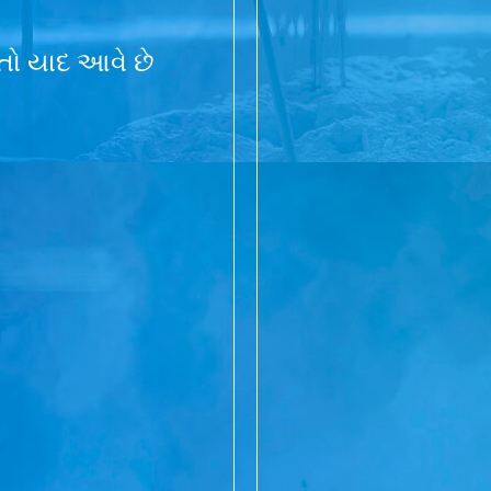
 તો યાદ આવે છે