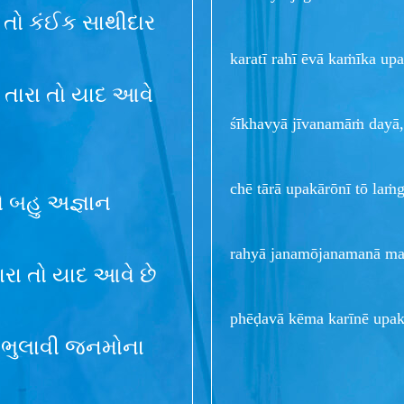
 તો કંઈક સાથીદાર
karatī rahī ēvā kaṁīka upa
તારા તો યાદ આવે
śīkhavyā jīvanamāṁ dayā,
chē tārā upakārōnī tō laṁg
તો બહુ અજ્ઞાન
rahyā janamōjanamanā man
ારા તો યાદ આવે છે
phēḍavā kēma karīnē upakā
 ભુલાવી જનમોના