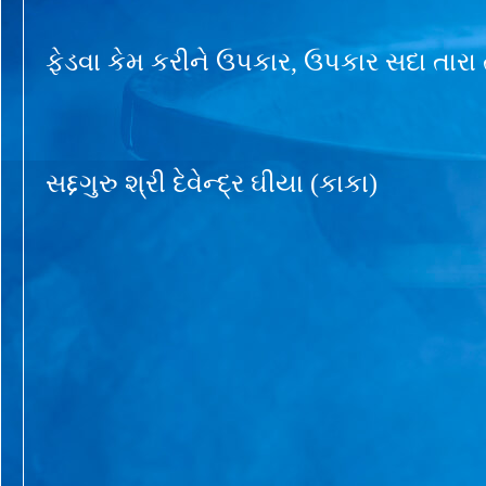
ફેડવા કેમ કરીને ઉપકાર, ઉપકાર સદા તારા
સદ્દગુરુ શ્રી દેવેન્દ્ર ઘીયા (કાકા)