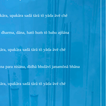
kāra, upakāra sadā tārā tō yāda āvē chē
 dharma, dāna, hatō huṁ tō bahu ajñāna
āra, upakāra sadā tārā tō yāda āvē chē
a para niśāna, dīdhā bhulāvī janamōnā bhāna
ra, upakāra sadā tārā tō yāda āvē chē