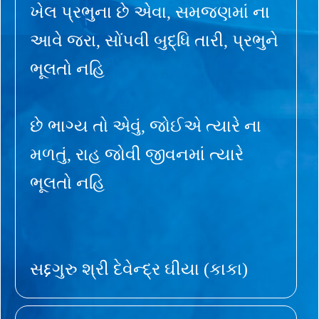
ખેલ પ્રભુના છે એવા, સમજણમાં ના
આવે જરા, સોંપવી બુદ્ધિ તારી, પ્રભુને
ભૂલતો નહિ
છે ભાગ્ય તો એવું, જોઈએ ત્યારે ના
મળતું, રાહ જોવી જીવનમાં ત્યારે
ભૂલતો નહિ
સદ્દગુરુ શ્રી દેવેન્દ્ર ઘીયા (કાકા)