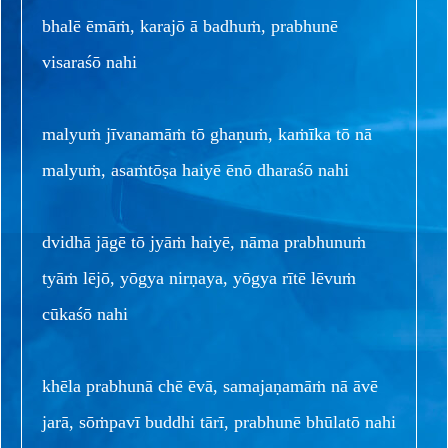
bhalē ēmāṁ, karajō ā badhuṁ, prabhunē
visaraśō nahi
malyuṁ jīvanamāṁ tō ghaṇuṁ, kaṁīka tō nā
malyuṁ, asaṁtōṣa haiyē ēnō dharaśō nahi
dvidhā jāgē tō jyāṁ haiyē, nāma prabhunuṁ
tyāṁ lējō, yōgya nirṇaya, yōgya rītē lēvuṁ
cūkaśō nahi
khēla prabhunā chē ēvā, samajaṇamāṁ nā āvē
jarā, sōṁpavī buddhi tārī, prabhunē bhūlatō nahi