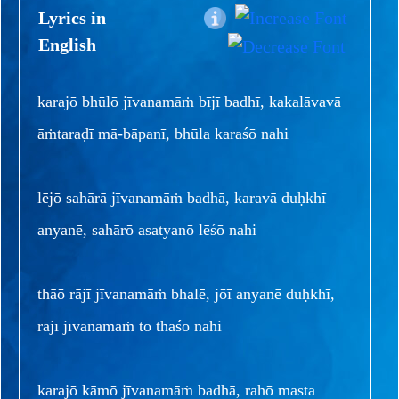
Lyrics in
English
karajō bhūlō jīvanamāṁ bījī badhī, kakalāvavā
āṁtaraḍī mā-bāpanī, bhūla karaśō nahi
lējō sahārā jīvanamāṁ badhā, karavā duḥkhī
anyanē, sahārō asatyanō lēśō nahi
thāō rājī jīvanamāṁ bhalē, jōī anyanē duḥkhī,
rājī jīvanamāṁ tō thāśō nahi
karajō kāmō jīvanamāṁ badhā, rahō masta