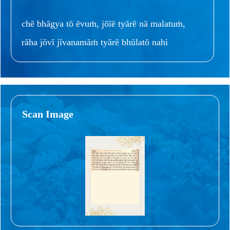
chē bhāgya tō ēvuṁ, jōīē tyārē nā malatuṁ,
rāha jōvī jīvanamāṁ tyārē bhūlatō nahi
Scan Image