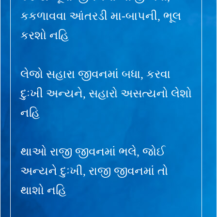
કકળાવવા આંતરડી મા-બાપની, ભૂલ
કરશો નહિ
લેજો સહારા જીવનમાં બધા, કરવા
દુઃખી અન્યને, સહારો અસત્યનો લેશો
નહિ
થાઓ રાજી જીવનમાં ભલે, જોઈ
અન્યને દુઃખી, રાજી જીવનમાં તો
થાશો નહિ