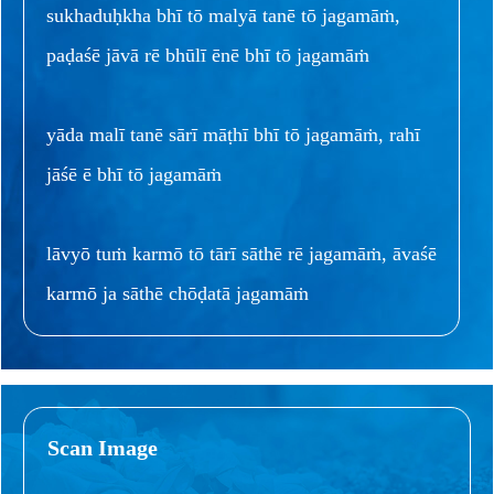
sukhaduḥkha bhī tō malyā tanē tō jagamāṁ,
paḍaśē jāvā rē bhūlī ēnē bhī tō jagamāṁ
yāda malī tanē sārī māṭhī bhī tō jagamāṁ, rahī
jāśē ē bhī tō jagamāṁ
lāvyō tuṁ karmō tō tārī sāthē rē jagamāṁ, āvaśē
karmō ja sāthē chōḍatā jagamāṁ
Scan Image