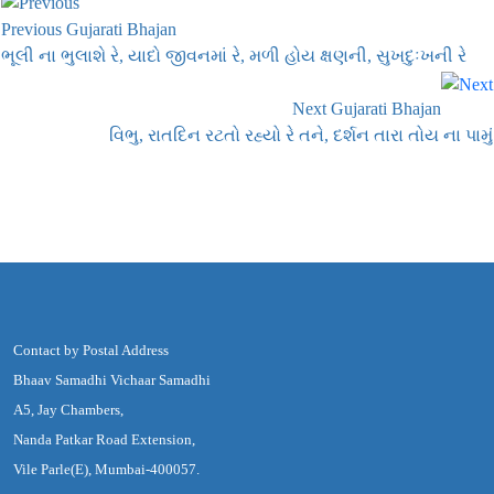
Previous Gujarati Bhajan
ભૂલી ના ભુલાશે રે, યાદો જીવનમાં રે, મળી હોય ક્ષણની, સુખદુઃખની રે
Next Gujarati Bhajan
વિભુ, રાતદિન રટતો રહ્યો રે તને, દર્શન તારા તોય ના પામું
Contact by Postal Address
Bhaav Samadhi Vichaar Samadhi
A5, Jay Chambers,
Nanda Patkar Road Extension,
Vile Parle(E), Mumbai-400057.