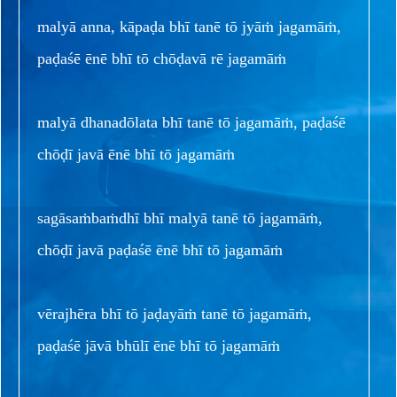
malyā anna, kāpaḍa bhī tanē tō jyāṁ jagamāṁ,
paḍaśē ēnē bhī tō chōḍavā rē jagamāṁ
malyā dhanadōlata bhī tanē tō jagamāṁ, paḍaśē
chōḍī javā ēnē bhī tō jagamāṁ
sagāsaṁbaṁdhī bhī malyā tanē tō jagamāṁ,
chōḍī javā paḍaśē ēnē bhī tō jagamāṁ
vērajhēra bhī tō jaḍayāṁ tanē tō jagamāṁ,
paḍaśē jāvā bhūlī ēnē bhī tō jagamāṁ