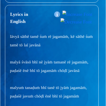
Lyrics in
English
lāvyā sāthē tamē śuṁ rē jagamāṁ, kē sāthē śuṁ
tamē tō laī javānā
malyā śvāsō bhī nē jyāṁ tamanē rē jagamāṁ,
paḍaśē ēnē bhī tō jagamāṁ chōḍī javānā
malyuṁ tanaḍuṁ bhī tanē tō jyāṁ jagamāṁ,
paḍaśē javuṁ chōḍī ēnē bhī tō jagamāṁ