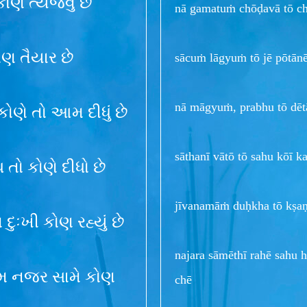
ોણે ત્યજવું છે
nā gamatuṁ chōḍavā tō ch
કોણ તૈયાર છે
sācuṁ lāgyuṁ tō jē pōtānē
nā māgyuṁ, prabhu tō dēt
 કોણે તો આમ દીધું છે
sāthanī vātō tō sahu kōī k
તો કોણે દીધો છે
jīvanamāṁ duḥkha tō kṣa
ુઃખી કોણ રહ્યું છે
najara sāmēthī rahē sahu
ાયમ નજર સામે કોણ
chē