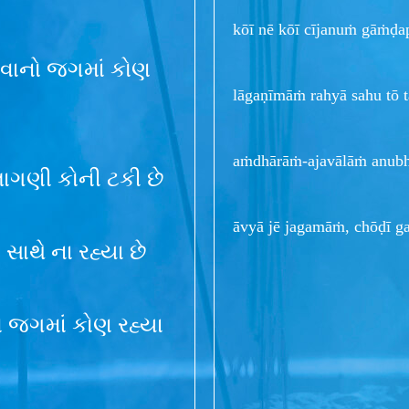
kōī nē kōī cījanuṁ gāṁḍa
દીવાનો જગમાં કોણ
lāgaṇīmāṁ rahyā sahu tō t
aṁdhārāṁ-ajavālāṁ anubh
લાગણી કોની ટકી છે
āvyā jē jagamāṁ, chōḍī g
સાથે ના રહ્યા છે
 જગમાં કોણ રહ્યા