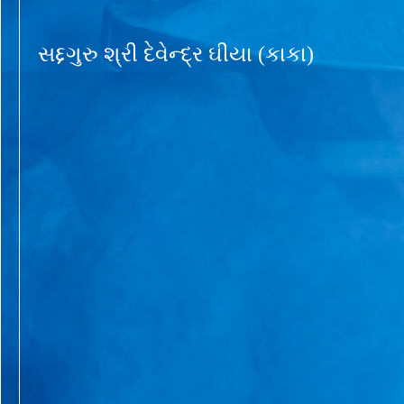
સદ્દગુરુ શ્રી દેવેન્દ્ર ઘીયા (કાકા)