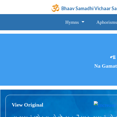
Bhaav Samadhi Vichaar S
Hymns
Aphorisms
ના 
Na Gamatu
View Original