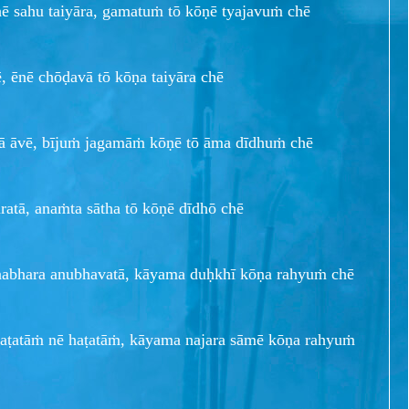
ē sahu taiyāra, gamatuṁ tō kōṇē tyajavuṁ chē
, ēnē chōḍavā tō kōṇa taiyāra chē
ā āvē, bījuṁ jagamāṁ kōṇē tō āma dīdhuṁ chē
aratā, anaṁta sātha tō kōṇē dīdhō chē
ṇabhara anubhavatā, kāyama duḥkhī kōṇa rahyuṁ chē
 haṭatāṁ nē haṭatāṁ, kāyama najara sāmē kōṇa rahyuṁ