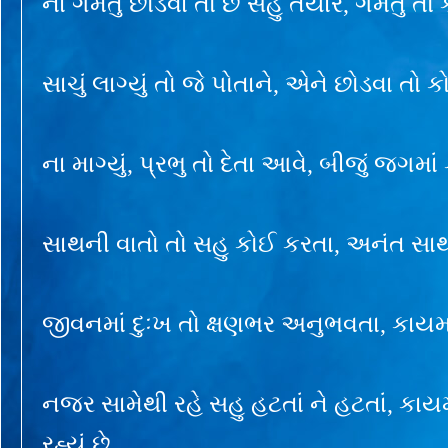
ના ગમતું છોડવા તો છે સહુ તૈયાર, ગમતું તો ક
સાચું લાગ્યું તો જે પોતાને, એને છોડવા તો 
ના માગ્યું, પ્રભુ તો દેતા આવે, બીજું જગમાં
સાથની વાતો તો સહુ કોઈ કરતા, અનંત સાથ 
જીવનમાં દુઃખ તો ક્ષણભર અનુભવતા, કાયમ દ
નજર સામેથી રહે સહુ હટતાં ને હટતાં, ક
રહ્યું છે