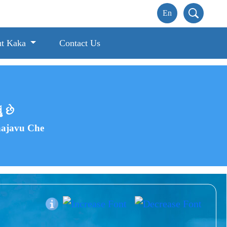
t Kaka
Contact Us
ં છે
aajavu Che