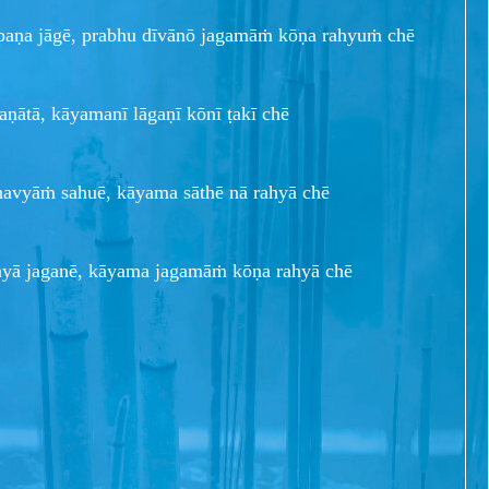
paṇa jāgē, prabhu dīvānō jagamāṁ kōṇa rahyuṁ chē
aṇātā, kāyamanī lāgaṇī kōnī ṭakī chē
avyāṁ sahuē, kāyama sāthē nā rahyā chē
ayā jaganē, kāyama jagamāṁ kōṇa rahyā chē