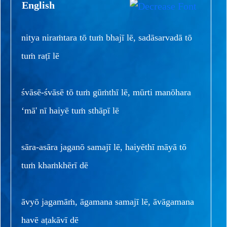
English
nitya niraṁtara tō tuṁ bhajī lē, sadāsarvadā tō
tuṁ raṭī lē
śvāsē-śvāsē tō tuṁ gūṁthī lē, mūrti manōhara
‘mā' nī haiyē tuṁ sthāpī lē
sāra-asāra jaganō samajī lē, haiyēthī māyā tō
tuṁ khaṁkhērī dē
āvyō jagamāṁ, āgamana samajī lē, āvāgamana
havē aṭakāvī dē