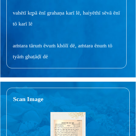
vahētī kr̥pā ēnī grahaṇa karī lē, haiyēthī sēvā ēnī
tō karī lē
aṁtara tāruṁ ēvuṁ khōlī dē, aṁtara ēnuṁ tō
tyāṁ ghaṭāḍī dē
Scan Image