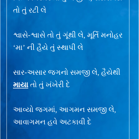
તો તું રટી લે
શ્વાસે-શ્વાસે તો તું ગૂંથી લે, મૂર્તિ મનોહર
‘મા’ ની હૈયે તું સ્થાપી લે
સાર-અસાર જગનો સમજી લે, હૈયેથી
માયા
તો તું ખંખેરી દે
આવ્યો જગમાં, આગમન સમજી લે,
આવાગમન હવે અટકાવી દે