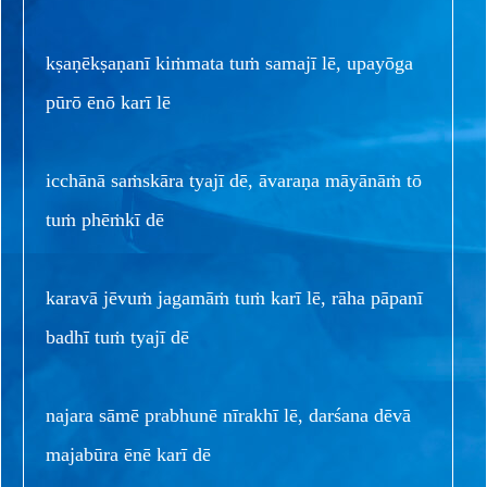
kṣaṇēkṣaṇanī kiṁmata tuṁ samajī lē, upayōga
pūrō ēnō karī lē
icchānā saṁskāra tyajī dē, āvaraṇa māyānāṁ tō
tuṁ phēṁkī dē
karavā jēvuṁ jagamāṁ tuṁ karī lē, rāha pāpanī
badhī tuṁ tyajī dē
najara sāmē prabhunē nīrakhī lē, darśana dēvā
majabūra ēnē karī dē