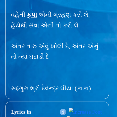
વહેતી
કૃપા
એની ગ્રહણ કરી લે,
હૈયેથી સેવા એની તો કરી લે
અંતર તારું એવું ખોલી દે, અંતર એનું
તો ત્યાં ઘટાડી દે
સદ્દગુરુ શ્રી દેવેન્દ્ર ઘીયા (કાકા)
Lyrics in