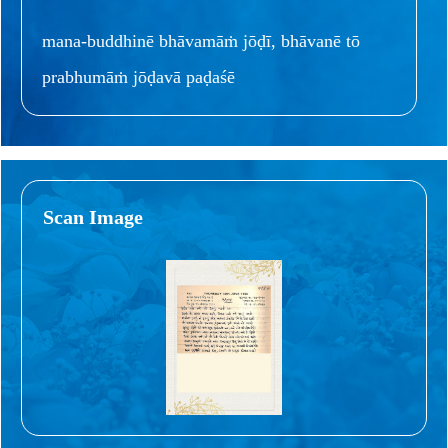
mana-buddhinē bhāvamāṁ jōḍī, bhāvanē tō
prabhumāṁ jōḍavā paḍaśē
Scan Image