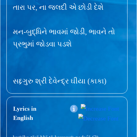
તારા પર, ના જલદી એ છોડી દેશે
મન-બુદ્ધિને ભાવમાં જોડી, ભાવને તો
પ્રભુમાં જોડવા પડશે
સદ્દગુરુ શ્રી દેવેન્દ્ર ઘીયા (કાકા)
Lyrics in
English