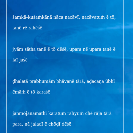
śaṁkā-kuśaṁkānā nāca nacāvī, nacāvatuṁ ē tō,
tanē rē rahēśē
jyāṁ sātha tanē ē tō dēśē, upara nē upara tanē ē
laī jaśē
ḍhalatā prabhumāṁ bhāvanē tārā, aḍacaṇa ūbhī
ēmāṁ ē tō karaśē
janmōjanamathī karatuṁ rahyuṁ chē rāja tārā
para, nā jaladī ē chōḍī dēśē