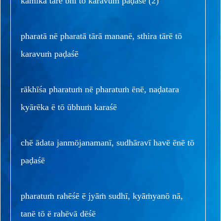
kaṁīka tārē bhī tō karavuṁ paḍaśē (2)
pharatā nē pharatā tārā mananē, sthira tārē tō
karavuṁ paḍaśē
rākhīśa pharatuṁ nē pharatuṁ ēnē, naḍatara
kyārēka ē tō ūbhuṁ karaśē
chē ādata janmōjanamanī, sudhāravī havē ēnē tō
paḍaśē
pharatuṁ rahēśē ē jyāṁ sudhī, kyāṁyanō nā,
tanē tō ē rahēvā dēśē