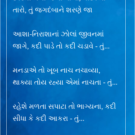
તારો, તું જગદંબાને શરણે જા
આશા-નિરાશાનાં ઝોલાં જીવનમાં
જાગે, કદી પાડે તો કદી ચડાવે - તું...
મનડાએ તો ખૂબ નાચ નચાવ્યા,
થાક્યા તોય રહ્યા એમાં નાચતા - તું...
રહેશે મળતા સપાટા તો ભાગ્યના, કદી
સીધા કે કદી આકરા - તું...