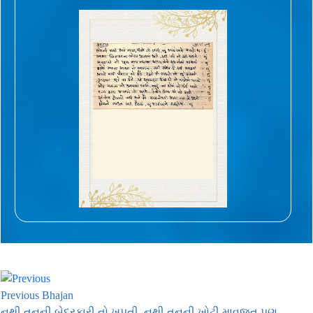
Previous Bhajan
નથી તનની બેદરકારી તો ખપતી, નથી તનની ખોટી માવજત પણ