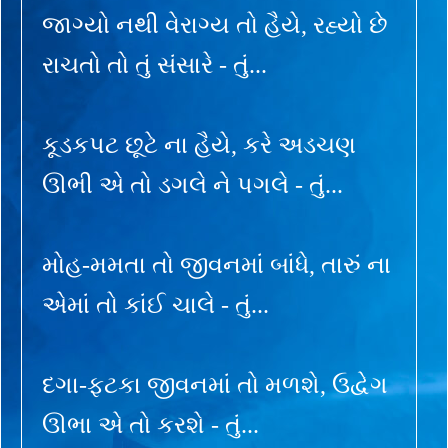
જાગ્યો નથી વેરાગ્ય તો હૈયે, રહ્યો છે
રાચતો તો તું સંસારે - તું...
કૂડકપટ છૂટે ના હૈયે, કરે અડચણ
ઊભી એ તો ડગલે ને પગલે - તું...
મોહ-મમતા તો જીવનમાં બાંધે, તારું ના
એમાં તો કાંઈ ચાલે - તું...
દગા-ફટકા જીવનમાં તો મળશે, ઉદ્વેગ
ઊભા એ તો કરશે - તું...