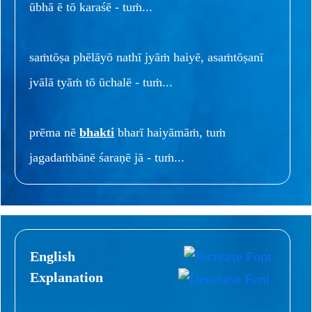
ūbhā ē tō karaśē - tuṁ...
saṁtōṣa phēlāyō nathī jyāṁ haiyē, asaṁtōṣanī
jvālā tyāṁ tō ūchalē - tuṁ...
prēma nē
bhakti
bharī haiyāmāṁ, tuṁ
jagadaṁbānē śaraṇē jā - tuṁ...
English
Explanation