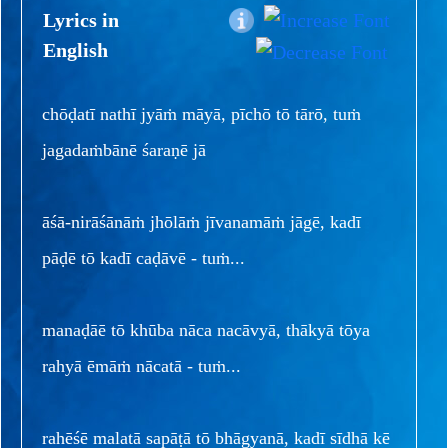
Lyrics in
English
chōḍatī nathī jyāṁ māyā, pīchō tō tārō, tuṁ
jagadaṁbānē śaraṇē jā
āśā-nirāśānāṁ jhōlāṁ jīvanamāṁ jāgē, kadī
pāḍē tō kadī caḍāvē - tuṁ...
manaḍāē tō khūba nāca nacāvyā, thākyā tōya
rahyā ēmāṁ nācatā - tuṁ...
rahēśē malatā sapāṭā tō bhāgyanā, kadī sīdhā kē