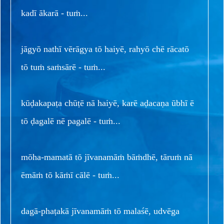
kadī ākarā - tuṁ...
jāgyō nathī vērāgya tō haiyē, rahyō chē rācatō
tō tuṁ saṁsārē - tuṁ...
kūḍakapaṭa chūṭē nā haiyē, karē aḍacaṇa ūbhī ē
tō ḍagalē nē pagalē - tuṁ...
mōha-mamatā tō jīvanamāṁ bāṁdhē, tāruṁ nā
ēmāṁ tō kāṁī cālē - tuṁ...
dagā-phaṭakā jīvanamāṁ tō malaśē, udvēga