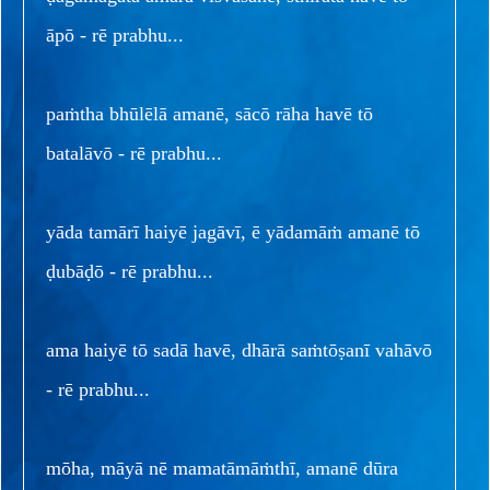
āpō - rē prabhu...
paṁtha bhūlēlā amanē, sācō rāha havē tō
batalāvō - rē prabhu...
yāda tamārī haiyē jagāvī, ē yādamāṁ amanē tō
ḍubāḍō - rē prabhu...
ama haiyē tō sadā havē, dhārā saṁtōṣanī vahāvō
- rē prabhu...
mōha, māyā nē mamatāmāṁthī, amanē dūra