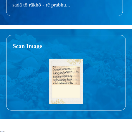
sadā tō rākhō - rē prabhu...
Scan Image