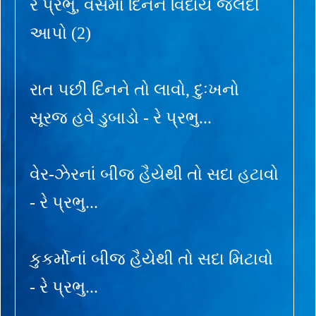
રે પ્રભુ, વસમા દિનને વિદાય જલદી
આપો (2)
રાત પછી દિનને તો લાવો, દુઃખનો
સૂરજ હવે ડુબાડો - રે પ્રભુ...
વેર-ઝેરનાં બીજ હૈયેથી તો સદા હટાવો
- રે પ્રભુ...
કુકર્મોનાં બીજ હૈયેથી તો સદા મિટાવો
- રે પ્રભુ...