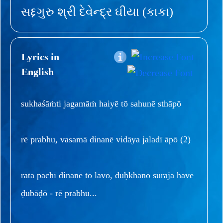
સદ્દગુરુ શ્રી દેવેન્દ્ર ઘીયા (કાકા)
Lyrics in
English
sukhaśāṁti jagamāṁ haiyē tō sahunē sthāpō
rē prabhu, vasamā dinanē vidāya jaladī āpō (2)
rāta pachī dinanē tō lāvō, duḥkhanō sūraja havē
ḍubāḍō - rē prabhu...