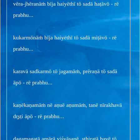
vēra-jhēranāṁ bīja haiyēthī tō sadā haṭāvō - rē
prabhu...
kukarmōnāṁ bīja haiyēthī tō sadā miṭāvō - rē
prabhu...
karavā sadkarmō tō jagamāṁ, prēraṇā tō sadā
āpō - rē prabhu...
kaṇēkaṇamāṁ nē aṇuē aṇumāṁ, tanē nīrakhavā
dr̥ṣṭi āpō - rē prabhu...
ḍagamagatā amārā viśvāsanē, sthiratā havē tō