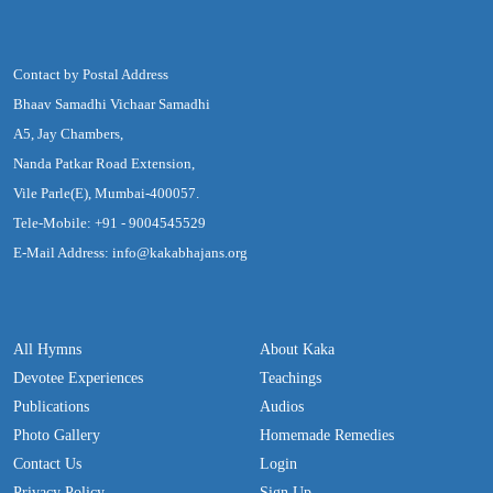
Contact by Postal Address
Bhaav Samadhi Vichaar Samadhi
A5, Jay Chambers,
Nanda Patkar Road Extension,
Vile Parle(E), Mumbai-400057.
Tele-Mobile: +91 - 9004545529
E-Mail Address: info@kakabhajans.org
All Hymns
About Kaka
Devotee Experiences
Teachings
Publications
Audios
Photo Gallery
Homemade Remedies
Contact Us
Login
Privacy Policy
Sign Up