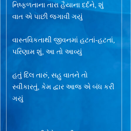
નિષ્ફળતાના તારા હૈયાના દર્દને, શું
વાત એ પાછી જગાવી ગયું
વાસ્તવિકતાથી જીવનમાં હટતાં-હટતાં,
પરિણામ શું, આ તો આવ્યું
હતું દિલ તારું, સહુ વાતને તો
સ્વીકારતું, કેમ દ્વાર આજ એ બંધ કરી
ગયું