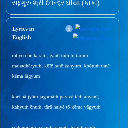
સદ્દગુરુ શ્રી દેવેન્દ્ર ઘીયા (કાકા)
Lyrics in
English
rahyō chē karatō, jyāṁ tuṁ tō tāruṁ
manadhāryuṁ, kōīē tanē kahyuṁ, khōṭuṁ tanē
kēma lāgyuṁ
karī nā jyāṁ jagamāṁ paravā tēṁ anyanī,
kahyuṁ ēnuṁ, tārā haiyē tō kēma vāgyuṁ
svīkāravuṁ nā svīkāravuṁ, hatuṁ jyāṁ