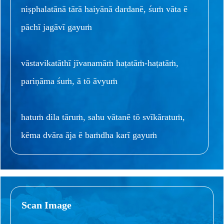
niṣphalatānā tārā haiyānā dardanē, śuṁ vāta ē
pāchī jagāvī gayuṁ
vāstavikatāthī jīvanamāṁ haṭatāṁ-haṭatāṁ,
pariṇāma śuṁ, ā tō āvyuṁ
hatuṁ dila tāruṁ, sahu vātanē tō svīkāratuṁ,
kēma dvāra āja ē baṁdha karī gayuṁ
Scan Image