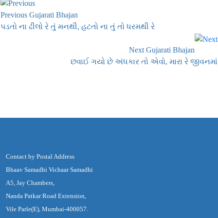
Previous Gujarati Bhajan
પડતો ના ઢીલો રે તું મનથી, હટતો ના તું તો ધરમથી રે
Next Gujarati Bhajan
છવાઈ ગયો છે અંધકાર તો એવો, મારા રે જીવનમાં
Contact by Postal Address
Bhaav Samadhi Vichaar Samadhi
A5, Jay Chambers,
Nanda Patkar Road Extension,
Vile Parle(E), Mumbai-400057.