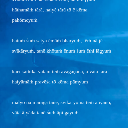
hāthamāṁ tārā, haiyē tārā tō ē kēma
pahōṁcyuṁ
hatuṁ śuṁ satya ēmāṁ bharyuṁ, tēṁ nā jē
svīkāryuṁ, tanē khōṭuṁ ēnuṁ śuṁ ēthī lāgyuṁ
karī kaṁīka vātanī tēṁ avagaṇanā, ā vāta tārā
haiyāmāṁ pravēśa tō kēma pāmyuṁ
malyō nā māraga tanē, svīkāryō nā tēṁ anyanō,
vāta ā yāda tanē śuṁ āpī gayuṁ