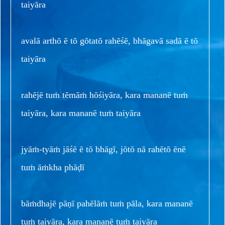
taiyāra
avalā arthō ē tō gōtatō rahēśē, bhāgavā sadā ē tō
taiyāra
rahējē tuṁ tēmāṁ hōśiyāra, kara mananē tuṁ
taiyāra, kara mananē tuṁ taiyāra
jyāṁ-tyāṁ jāśē ē tō bhāgī, jōtō nā rahētō ēnē
tuṁ āṁkha phāḍī
bāṁdhajē pāṇī pahēlāṁ tuṁ pāla, kara mananē
tuṁ taiyāra, kara mananē tuṁ taiyāra