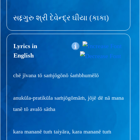
સદ્દગુરુ શ્રી દેવેન્દ્ર ઘીયા (કાકા)
Lyrics in
English
chē jīvana tō saṁjōgōnō śaṁbhumēlō
anukūla-pratikūla saṁjōgōmāṁ, jōjē dē nā mana
tanē tō avalō sātha
kara mananē tuṁ taiyāra, kara mananē tuṁ