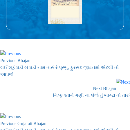
Previous Bhajan
લઈ શકું ઘડી બે ઘડી નામ તારું રે પ્રભુ, ફુરસદ જીવનમાં એટલી તો
આપજે
Next Bhajan
નિષ્ફળતાને ગણી ના લેજે તું ભાગ્ય તો તારું
Previous Gujarati Bhajan