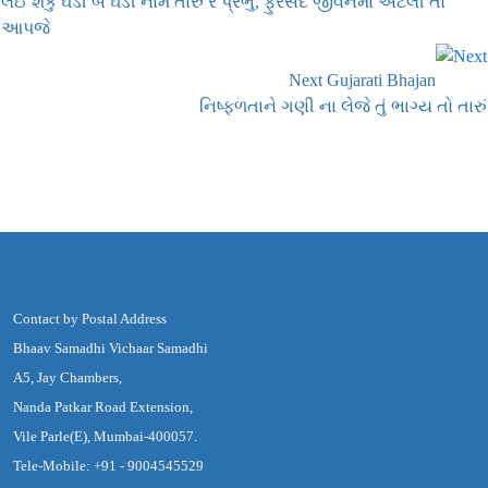
લઈ શકું ઘડી બે ઘડી નામ તારું રે પ્રભુ, ફુરસદ જીવનમાં એટલી તો
આપજે
Next Gujarati Bhajan
નિષ્ફળતાને ગણી ના લેજે તું ભાગ્ય તો તારું
Contact by Postal Address
Bhaav Samadhi Vichaar Samadhi
A5, Jay Chambers,
Nanda Patkar Road Extension,
Vile Parle(E), Mumbai-400057.
Tele-Mobile: +91 - 9004545529