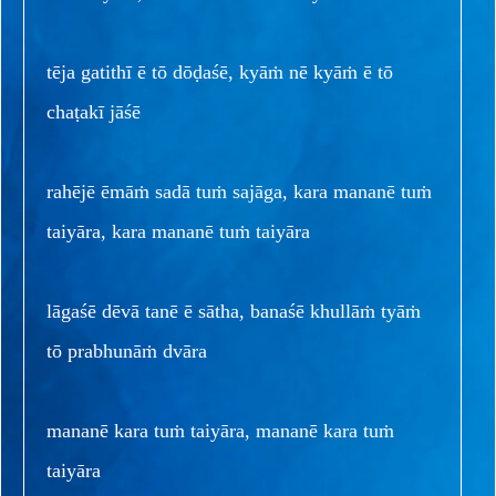
tēja gatithī ē tō dōḍaśē, kyāṁ nē kyāṁ ē tō
chaṭakī jāśē
rahējē ēmāṁ sadā tuṁ sajāga, kara mananē tuṁ
taiyāra, kara mananē tuṁ taiyāra
lāgaśē dēvā tanē ē sātha, banaśē khullāṁ tyāṁ
tō prabhunāṁ dvāra
mananē kara tuṁ taiyāra, mananē kara tuṁ
taiyāra