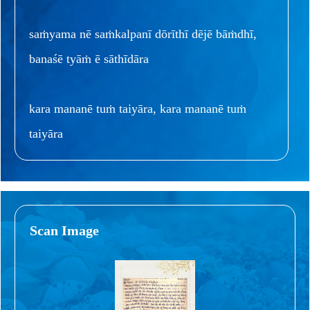
saṁyama nē saṁkalpanī dōrīthī dējē bāṁdhī,
banaśē tyāṁ ē sāthīdāra
kara mananē tuṁ taiyāra, kara mananē tuṁ
taiyāra
Scan Image