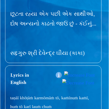
છૂટતા રહ્યા એક પછી એક સાથીઓ,
દોષ અન્યનો કાઢતો જાઉં છું - કંઈનું...
સદ્દગુરુ શ્રી દેવેન્દ્ર ઘીયા (કાકા)
Lyrics in
English
taṇāī khōṭāṁ karmōmāṁ tō, kaṁīnuṁ kaṁī,
huṁ tō karī lauṁ chuṁ