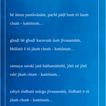
bē āṁsu pastāvānāṁ, pachī pāḍī huṁ tō lauṁ
chuṁ - kaṁīnuṁ...
ghaḍī bē ghaḍī karavuṁ śuṁ jīvanamāṁ,
bhūlatō ē tō jāuṁ chuṁ - kaṁīnuṁ...
samaya sarakī jatā hāthamāṁthī, jōtō nē jōtō
rahī jāuṁ chuṁ - kaṁīnuṁ...
rahyō śōdhatō mārga jīvanamāṁ, śōdhatō ē tō
jāuṁ chuṁ - kaṁīnuṁ...