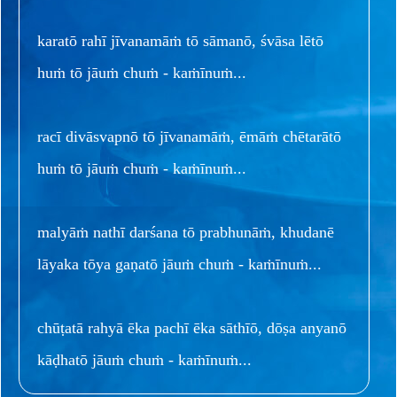
karatō rahī jīvanamāṁ tō sāmanō, śvāsa lētō
huṁ tō jāuṁ chuṁ - kaṁīnuṁ...
racī divāsvapnō tō jīvanamāṁ, ēmāṁ chētarātō
huṁ tō jāuṁ chuṁ - kaṁīnuṁ...
malyāṁ nathī darśana tō prabhunāṁ, khudanē
lāyaka tōya gaṇatō jāuṁ chuṁ - kaṁīnuṁ...
chūṭatā rahyā ēka pachī ēka sāthīō, dōṣa anyanō
kāḍhatō jāuṁ chuṁ - kaṁīnuṁ...