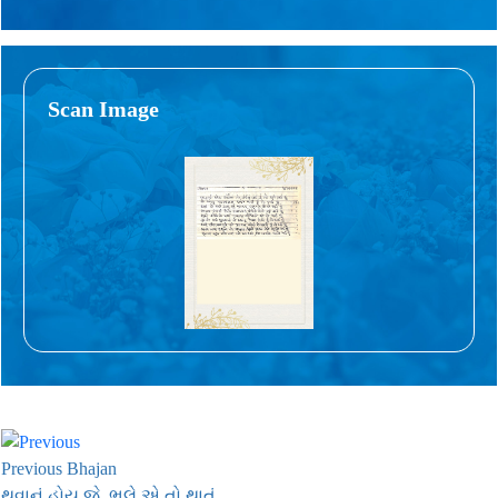
Scan Image
Previous Bhajan
થવાનું હોય જે, ભલે એ તો થાતું