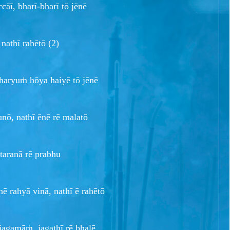
āī, bharī-bharī tō jēnē
nathī rahētō (2)
haryuṁ hōya haiyē tō jēnē
nō, nathī ēnē rē malatō
taranā rē prabhu
ē rahyā vinā, nathī ē rahētō
agamāṁ, jagathī rē bhalē