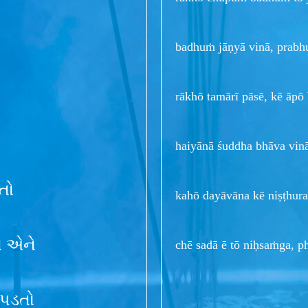
badhuṁ jāṇyā vinā, prabhu,
rākhō tamārī pāsē, kē āpō
haiyānā śuddha bhāva vinā,
તો
kahō dayāvāna kē niṣṭhura
વે એને
chē sadā ē tō niḥsaṁga, p
 પડતો