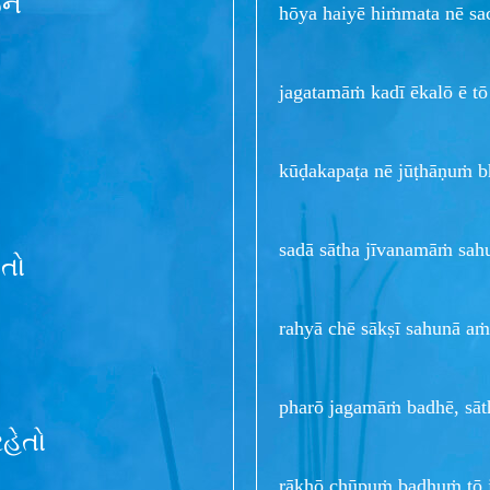
ને
hōya haiyē hiṁmata nē sacc
jagatamāṁ kadī ēkalō ē tō 
kūḍakapaṭa nē jūṭhāṇuṁ b
sadā sātha jīvanamāṁ sahu
ળતો
rahyā chē sākṣī sahunā aṁ
pharō jagamāṁ badhē, sāth
રહેતો
rākhō chūpuṁ badhuṁ tō j