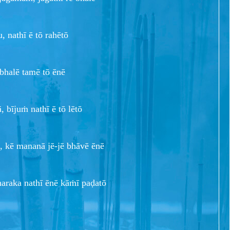
 nathī ē tō rahētō
 bhalē tamē tō ēnē
 bījuṁ nathī ē tō lētō
, kē mananā jē-jē bhāvē ēnē
haraka nathī ēnē kāṁī paḍatō