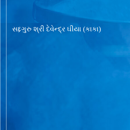
સદ્દગુરુ શ્રી દેવેન્દ્ર ઘીયા (કાકા)