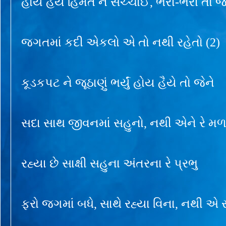
હોય હૈયે હિંમત ને સચ્ચાઈ, ભરી-ભરી તો જે
જગતમાં કદી એકલો એ તો નથી રહેતો (2)
કૂડકપટ ને જૂઠાણું ભર્યું હોય હૈયે તો જેને
સદા સાથ જીવનમાં સહુનો, નથી એને રે મ
રહ્યા છે સાક્ષી સહુના અંતરના રે પ્રભુ
ફરો જગમાં બધે, સાથે રહ્યા વિના, નથી એ 