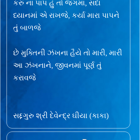
કરું ના પાપ હું તો જગમાં, સદા
ધ્યાનમાં એ રાખજે, કર્યા મારા પાપને
તું બાળજે
છે મુક્તિની ઝંખના હૈયે તો મારી, મારી
આ ઝંખનાને, જીવનમાં પૂર્ણ તું
કરાવજે
સદ્દગુરુ શ્રી દેવેન્દ્ર ઘીયા (કાકા)