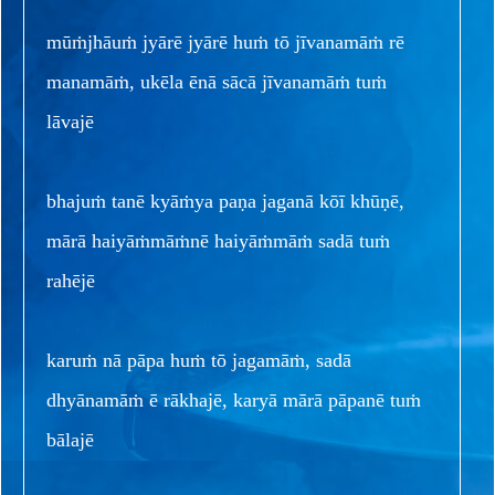
mūṁjhāuṁ jyārē jyārē huṁ tō jīvanamāṁ rē
manamāṁ, ukēla ēnā sācā jīvanamāṁ tuṁ
lāvajē
bhajuṁ tanē kyāṁya paṇa jaganā kōī khūṇē,
mārā haiyāṁmāṁnē haiyāṁmāṁ sadā tuṁ
rahējē
karuṁ nā pāpa huṁ tō jagamāṁ, sadā
dhyānamāṁ ē rākhajē, karyā mārā pāpanē tuṁ
bālajē