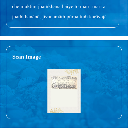
chē muktinī jhaṁkhanā haiyē tō mārī, mārī ā
jhaṁkhanānē, jīvanamāṁ pūrṇa tuṁ karāvajē
Scan Image