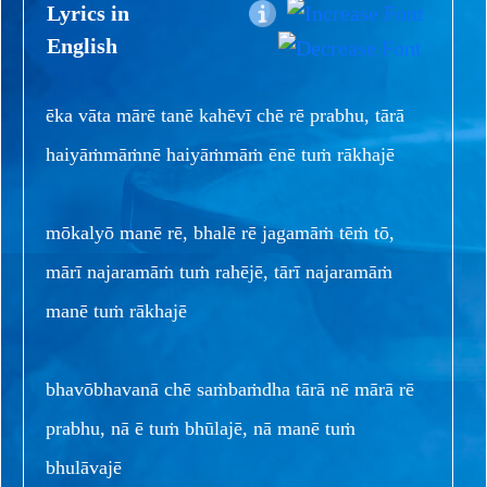
Lyrics in
English
ēka vāta mārē tanē kahēvī chē rē prabhu, tārā
haiyāṁmāṁnē haiyāṁmāṁ ēnē tuṁ rākhajē
mōkalyō manē rē, bhalē rē jagamāṁ tēṁ tō,
mārī najaramāṁ tuṁ rahējē, tārī najaramāṁ
manē tuṁ rākhajē
bhavōbhavanā chē saṁbaṁdha tārā nē mārā rē
prabhu, nā ē tuṁ bhūlajē, nā manē tuṁ
bhulāvajē