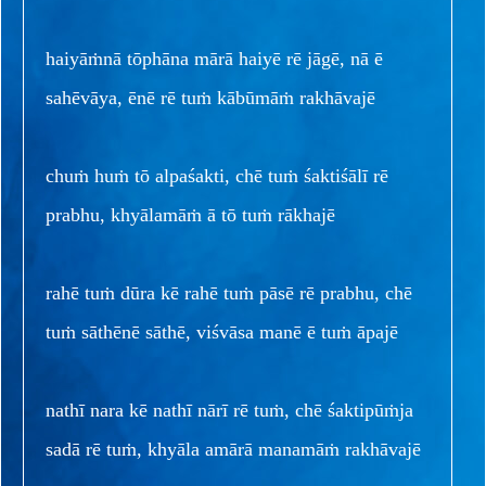
haiyāṁnā tōphāna mārā haiyē rē jāgē, nā ē
sahēvāya, ēnē rē tuṁ kābūmāṁ rakhāvajē
chuṁ huṁ tō alpaśakti, chē tuṁ śaktiśālī rē
prabhu, khyālamāṁ ā tō tuṁ rākhajē
rahē tuṁ dūra kē rahē tuṁ pāsē rē prabhu, chē
tuṁ sāthēnē sāthē, viśvāsa manē ē tuṁ āpajē
nathī nara kē nathī nārī rē tuṁ, chē śaktipūṁja
sadā rē tuṁ, khyāla amārā manamāṁ rakhāvajē