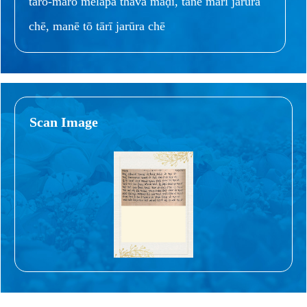
tārō-mārō mēlāpa thavā māḍī, tanē mārī jarūra
chē, manē tō tārī jarūra chē
Scan Image