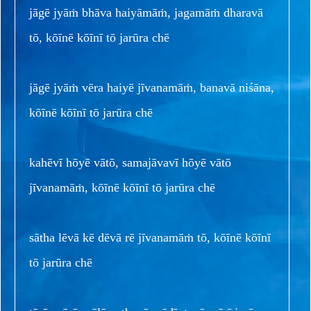
jāgē jyāṁ bhāva haiyāmāṁ, jagamāṁ dharavā
tō, kōīnē kōīnī tō jarūra chē
jāgē jyāṁ vēra haiyē jīvanamāṁ, banavā niśāna,
kōīnē kōīnī tō jarūra chē
kahēvī hōyē vātō, samajāvavī hōyē vātō
jīvanamāṁ, kōīnē kōīnī tō jarūra chē
sātha lēvā kē dēvā rē jīvanamāṁ tō, kōīnē kōīnī
tō jarūra chē