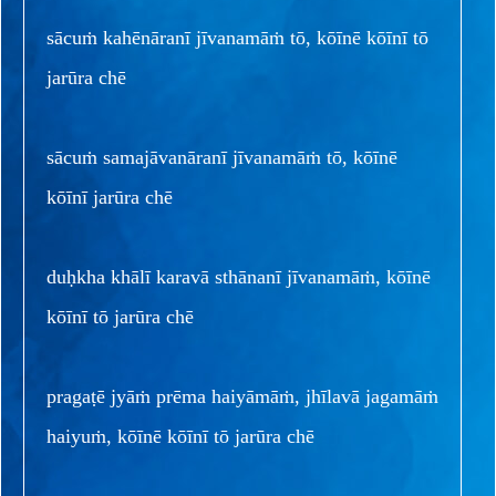
sācuṁ kahēnāranī jīvanamāṁ tō, kōīnē kōīnī tō
jarūra chē
sācuṁ samajāvanāranī jīvanamāṁ tō, kōīnē
kōīnī jarūra chē
duḥkha khālī karavā sthānanī jīvanamāṁ, kōīnē
kōīnī tō jarūra chē
pragaṭē jyāṁ prēma haiyāmāṁ, jhīlavā jagamāṁ
haiyuṁ, kōīnē kōīnī tō jarūra chē