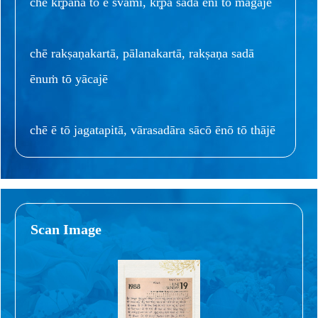
chē kr̥pānā tō ē svāmī, kr̥pā sadā ēnī tō māgajē
chē rakṣaṇakartā, pālanakartā, rakṣaṇa sadā
ēnuṁ tō yācajē
chē ē tō jagatapitā, vārasadāra sācō ēnō tō thājē
Scan Image