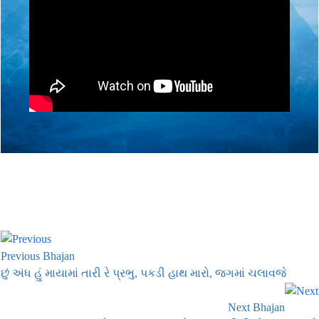
Previous Bhajan
છું અંધ હું માયામાં તારી રે પ્રભુ, પકડી હાથ મારો, જગમાં ચલાવજે
Next Bhajan