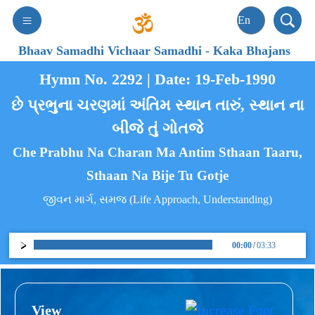
Bhaav Samadhi Vichaar Samadhi
-
Kaka Bhajans
Hymn No. 2292 | Date: 19-Feb-1990
છે પ્રભુના ચરણમાં અંતિમ સ્થાન તારું, સ્થાન ના
બીજે તું ગોતજે
Che Prabhu Na Charan Ma Antim Sthaan Taaru,
Sthaan Na Bije Tu Gotje
જીવન માર્ગ, સમજ (Life Approach, Understanding)
00:00
/
03:33
View