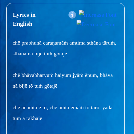
Lyrics in
English
chē prabhunā caraṇamāṁ aṁtima sthāna tāruṁ,
sthāna nā bījē tuṁ gōtajē
chē bhāvabharyuṁ haiyuṁ jyāṁ ēnuṁ, bhāva
nā bījē tō tuṁ gōtajē
chē anaṁta ē tō, chē aṁta ēmāṁ tō tārō, yāda
tuṁ ā rākhajē