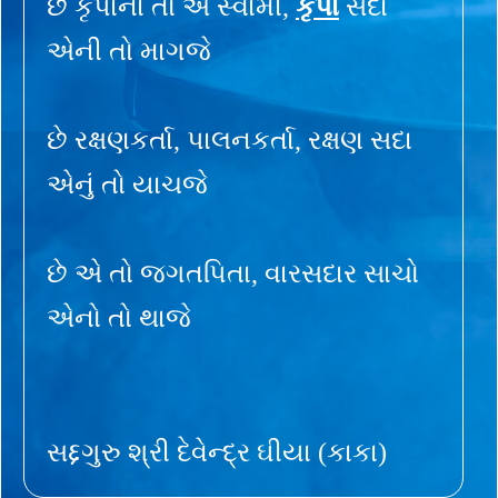
છે કૃપાના તો એ સ્વામી,
કૃપા
સદા
એની તો માગજે
છે રક્ષણકર્તા, પાલનકર્તા, રક્ષણ સદા
એનું તો યાચજે
છે એ તો જગતપિતા, વારસદાર સાચો
એનો તો થાજે
સદ્દગુરુ શ્રી દેવેન્દ્ર ઘીયા (કાકા)