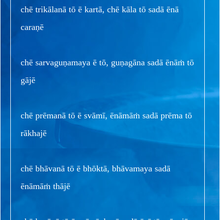
chē trikālanā tō ē kartā, chē kāla tō sadā ēnā
caraṇē
chē sarvaguṇamaya ē tō, guṇagāna sadā ēnāṁ tō
gājē
chē prēmanā tō ē svāmī, ēnāmāṁ sadā prēma tō
rākhajē
chē bhāvanā tō ē bhōktā, bhāvamaya sadā
ēnāmāṁ thājē