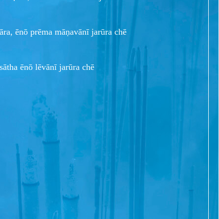
āra, ēnō prēma māṇavānī jarūra chē
sātha ēnō lēvānī jarūra chē