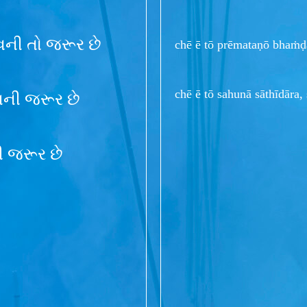
ની તો જરૂર છે
chē ē tō prēmataṇō bhaṁḍ
chē ē tō sahunā sāthīdāra, 
ની જરૂર છે
ી જરૂર છે