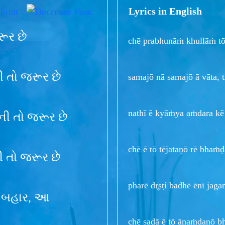
Lyrics in English
રૂર છે
chē prabhunāṁ khullāṁ tō 
તો જરૂર છે
samajō nā samajō ā vāta, t
nathī ē kyāṁya aṁdara kē 
ી તો જરૂર છે
chē ē tō tējataṇō rē bhaṁḍ
 તો જરૂર છે
pharē dr̥ṣṭi badhē ēnī jag
જર બહાર, આ
chē sadā ē tō ānaṁdanō bh