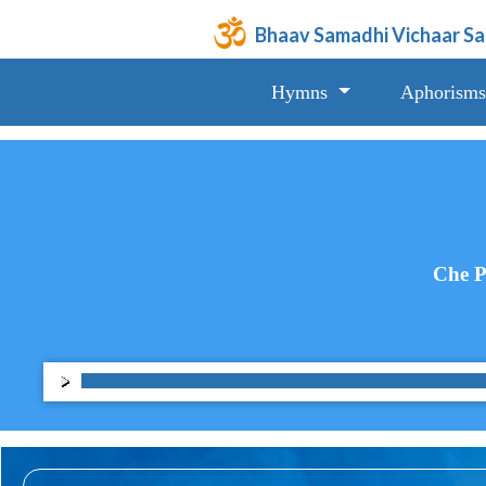
Bhaav Samadhi Vichaar S
Hymns
Aphorisms
Che P