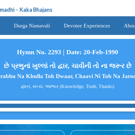
amadhi
-
Kaka Bhajans
Durga Namavali
Devotee Experiences
Abou
Hymn No. 2293 | Date: 20-Feb-1990
છે પ્રભુનાં ખુલ્લાં તો દ્વાર, ચાવીની તો ના જરૂર છે
rabhu Na Khulla Toh Dwaar, Chaavi Ni Toh Na Jaro
જ્ઞાન, સત્ય, આભાર (Knowledge, Truth, Thanks)