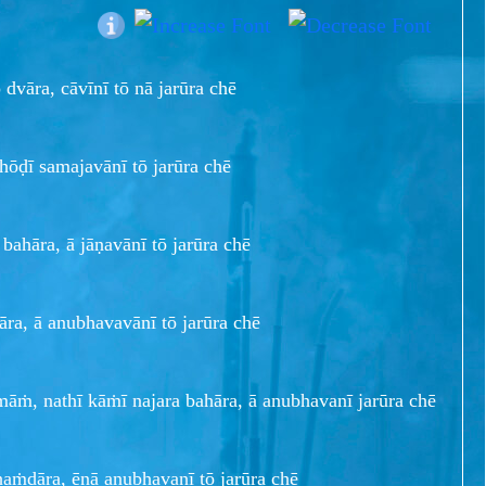
dvāra, cāvīnī tō nā jarūra chē
hōḍī samajavānī tō jarūra chē
bahāra, ā jāṇavānī tō jarūra chē
āra, ā anubhavavānī tō jarūra chē
amāṁ, nathī kāṁī najara bahāra, ā anubhavanī jarūra chē
aṁḍāra, ēnā anubhavanī tō jarūra chē