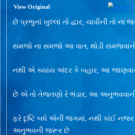
View Original
છે પ્રભુનાં ખુલ્લાં તો દ્વાર, ચાવીની તો ના જ
સમજો ના સમજો આ વાત, થોડી સમજવાની 
નથી એ ક્યાંય અંદર કે બહાર, આ જાણવાન
છે એ તો તેજતણો રે ભંડાર, આ અનુભવવાની
ફરે દૃષ્ટિ બધે એની જગમાં, નથી કાંઈ ન
અનુભવની જરૂર છે