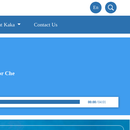
t Kaka
Contact Us
or Che
00:00
/
04:01