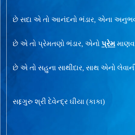
છે સદા એ તો આનંદનો ભંડાર, એના અનુભવ
છે એ તો પ્રેમતણો ભંડાર, એનો
પ્રેમ
માણવા
છે એ તો સહુના સાથીદાર, સાથ એનો લેવાન
સદ્દગુરુ શ્રી દેવેન્દ્ર ઘીયા (કાકા)