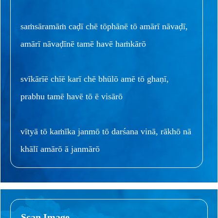
saṁsāramāṁ caḍī chē tōphānē tō amārī nāvaḍī,
amārī nāvaḍīnē tamē havē haṁkārō
svīkārīē chīē karī chē bhūlō amē tō ghaṇī,
prabhu tamē havē tō ē visārō
vītyā tō kaṁīka janmō tō darśana vinā, rākhō nā
khālī amārō ā janmārō
Scan Image