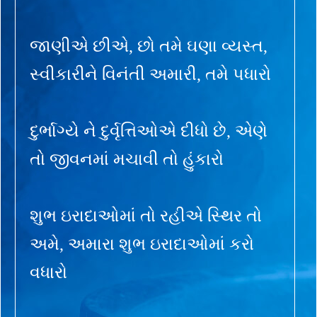
જાણીએ છીએ, છો તમે ઘણા વ્યસ્ત,
સ્વીકારીને વિનંતી અમારી, તમે પધારો
દુર્ભાગ્યે ને દુર્વૃત્તિઓએ દીધો છે, એણે
તો જીવનમાં મચાવી તો હુંકારો
શુભ ઇરાદાઓમાં તો રહીએ સ્થિર તો
અમે, અમારા શુભ ઇરાદાઓમાં કરો
વધારો