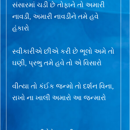
સંસારમાં ચડી છે તોફાને તો અમારી
નાવડી, અમારી નાવડીને તમે હવે
હંકારો
સ્વીકારીએ છીએ કરી છે ભૂલો અમે તો
ઘણી, પ્રભુ તમે હવે તો એ વિસારો
વીત્યા તો કંઈક જન્મો તો દર્શન વિના,
રાખો ના ખાલી અમારો આ જન્મારો