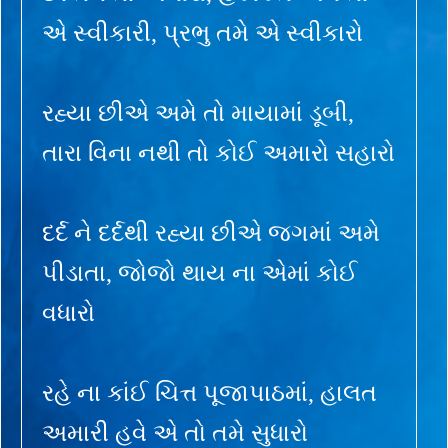
એ સ્વીકારી, પ્રભુ તમે એ સ્વીકારો
રહ્યા છીએ અમે તો માયામાં ડૂબી,
તારા વિના નથી તો કોઈ અમારો સહારો
દર્દ ને દર્દથી રહ્યા છીએ જગમાં અમે
પીડાતા, જોજો થાય ના એમાં કોઈ
વધારો
રહે ના કાંઈ ચિત્ત પૂજાપાઠમાં, હાલત
અમારી હવે એ તો તમે સુધારો