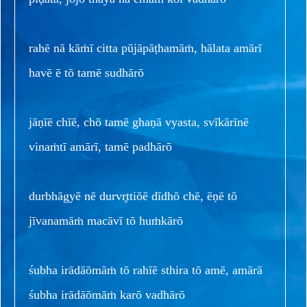
rahē nā kāṁī citta pūjāpāṭhamāṁ, hālata amārī
havē ē tō tamē sudhārō
jāṇīē chīē, chō tamē ghaṇā vyasta, svīkārīnē
vinaṁtī amārī, tamē padhārō
durbhāgyē nē durvr̥ttiōē dīdhō chē, ēṇē tō
jīvanamāṁ macāvī tō huṁkārō
śubha irādāōmāṁ tō rahīē sthira tō amē, amārā
śubha irādāōmāṁ karō vadhārō