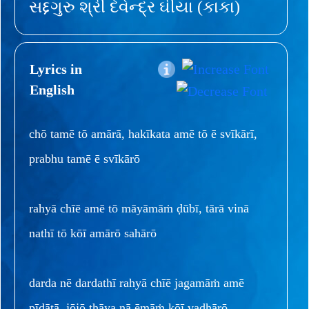
સદ્દગુરુ શ્રી દેવેન્દ્ર ઘીયા (કાકા)
Lyrics in
English
chō tamē tō amārā, hakīkata amē tō ē svīkārī,
prabhu tamē ē svīkārō
rahyā chīē amē tō māyāmāṁ ḍūbī, tārā vinā
nathī tō kōī amārō sahārō
darda nē dardathī rahyā chīē jagamāṁ amē
pīḍātā, jōjō thāya nā ēmāṁ kōī vadhārō