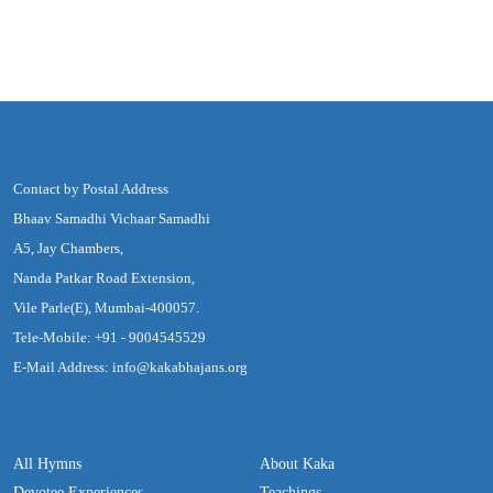
Contact by Postal Address
Bhaav Samadhi Vichaar Samadhi
A5, Jay Chambers,
Nanda Patkar Road Extension,
Vile Parle(E), Mumbai-400057.
Tele-Mobile: +91 - 9004545529
E-Mail Address: info@kakabhajans.org
All Hymns
About Kaka
Devotee Experiences
Teachings