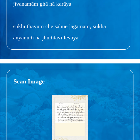
jīvanamāṁ ghā nā karāya
sukhī thāvuṁ chē sahuē jagamāṁ, sukha
anyanuṁ nā jhūṁṭavī lēvāya
Scan Image