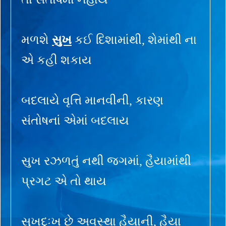
મળશે
સુખ
કઈ દિશામાંથી, શેમાંથી ના
એ કહી શકાય
બદલાયે વૃત્તિ માનવીની, કારણ
સંતોષનાં એમાં બદલાય
સુખ રઝળતું નથી જગમાં, હૈયામાંથી
પ્રગટ એ તો થાય
સુખદુઃખ છે અવસ્થા હૈયાની, હૈયા