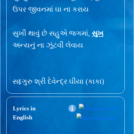
ઉપર જીવનમાં ઘા ના કરાય
સુખી થાવું છે સહુએ જગમાં,
સુખ
અન્યનું ના ઝૂંટવી લેવાય
સદ્દગુરુ શ્રી દેવેન્દ્ર ઘીયા (કાકા)
Lyrics in
English