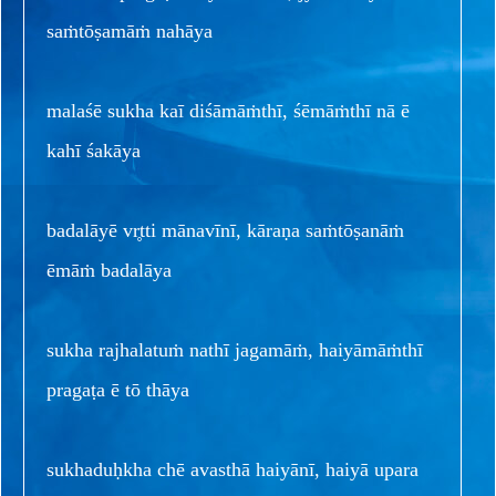
saṁtōṣamāṁ nahāya
malaśē sukha kaī diśāmāṁthī, śēmāṁthī nā ē
kahī śakāya
badalāyē vr̥tti mānavīnī, kāraṇa saṁtōṣanāṁ
ēmāṁ badalāya
sukha rajhalatuṁ nathī jagamāṁ, haiyāmāṁthī
pragaṭa ē tō thāya
sukhaduḥkha chē avasthā haiyānī, haiyā upara