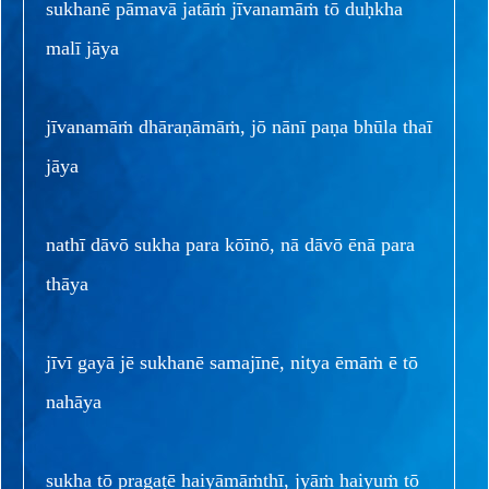
sukhanē pāmavā jatāṁ jīvanamāṁ tō duḥkha
malī jāya
jīvanamāṁ dhāraṇāmāṁ, jō nānī paṇa bhūla thaī
jāya
nathī dāvō sukha para kōīnō, nā dāvō ēnā para
thāya
jīvī gayā jē sukhanē samajīnē, nitya ēmāṁ ē tō
nahāya
sukha tō pragaṭē haiyāmāṁthī, jyāṁ haiyuṁ tō